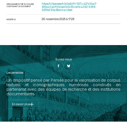
https://iiif.persee.fr/b0e2cf11-597c-427d-8ac7-
URI DU MANIFEST IIIF DU VOLUME
CONTENANT LE DOCUMENT
68bcc0acf13b/ae0b3c55-ce1b-4392-9386-
92f9e76bc58e/manifest
26 novembre 2025 à 17:26
MODIFIÉ LE
Suivez-nous
Les perséides
Un dispositif pensé par Persée pour la valorisation de corpus
textuels et iconographiques numérisés construits en
partenariat avec des équipes de recherche et des institutions
documentaires.
En savoir plus