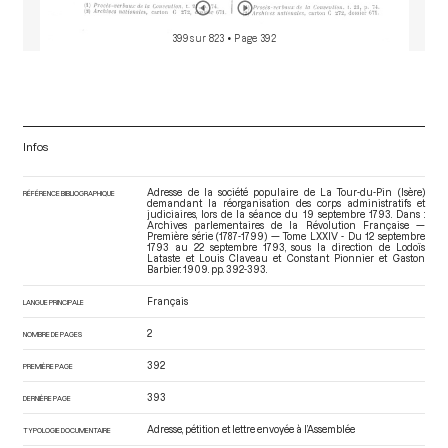
399 sur 823
• Page 392
Infos
Adresse de la société populaire de La Tour-du-Pin (Isère)
RÉFÉRENCE BIBLIOGRAPHIQUE
demandant la réorganisation des corps administratifs et
judiciaires, lors de la séance du 19 septembre 1793. Dans :
Archives parlementaires de la Révolution Française —
Première série (1787-1799) — Tome LXXIV - Du 12 septembre
1793 au 22 septembre 1793
, sous la direction de Lodoïs
Lataste et Louis Claveau et Constant Pionnier et Gaston
Barbier. 1909. pp. 392-393.
Français
LANGUE PRINCIPALE
2
NOMBRE DE PAGES
392
PREMIÈRE PAGE
393
DERNIÈRE PAGE
Adresse, pétition et lettre envoyée à l’Assemblée
TYPOLOGIE DOCUMENTAIRE