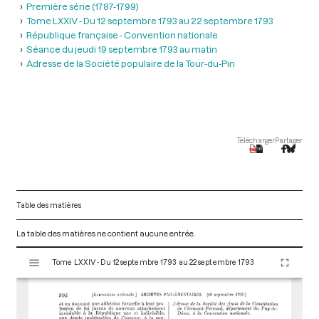
Première série (1787-1799)
Tome LXXIV - Du 12 septembre 1793 au 22 septembre 1793
République française - Convention nationale
Séance du jeudi 19 septembre 1793 au matin
Adresse de la Société populaire de la Tour-du-Pin
Télécharger
Partager
Table des matières
La table des matières ne contient aucune entrée.
V
Tome LXXIV - Du 12 septembre 1793 au 22 septembre 1793
i
s
u
a