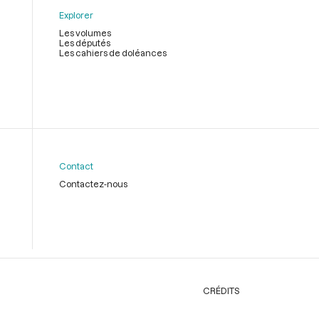
Explorer
Les volumes
Les députés
Les cahiers de doléances
Contact
Contactez-nous
CRÉDITS