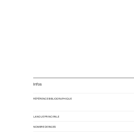
Infos
RÉFÉRENCE BIBLIOGRAPHIQUE
LANGUE PRINCIPALE
NOMBRE DE PAGES