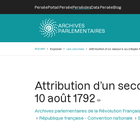
Persée
Portail Persée
Perséides
Data Persée
Blog
ARCHIVES
PARLEMENTAIRES
Fil
Accueil
Explorer
Les volumes
Attribution d’un secours au citoyen 
d'Ariane
Attribution d’un sec
10 août 1792
Archives parlementaires de la Révolution Françai
République française - Convention nationale
S