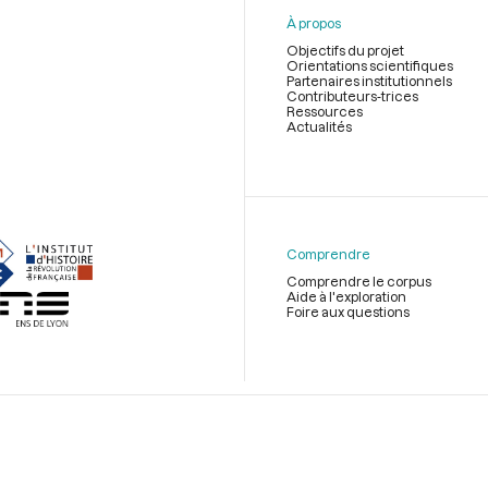
À propos
Objectifs du projet
Orientations scientifiques
Partenaires institutionnels
Contributeurs-trices
Ressources
Actualités
Menu
du
pied
de
Comprendre
page
Comprendre le corpus
Aide à l'exploration
Foire aux questions