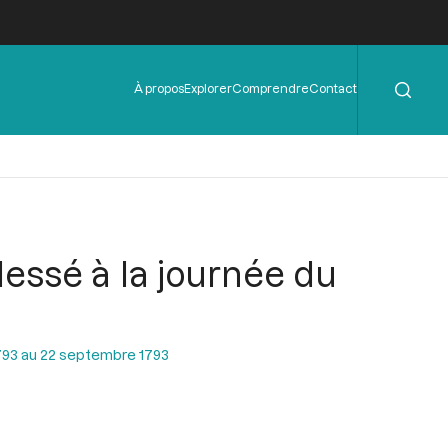
Rechercher
Menu
À propos
Explorer
Comprendre
Contact
de
l'en-
tête
lessé à la journée du
793 au 22 septembre 1793