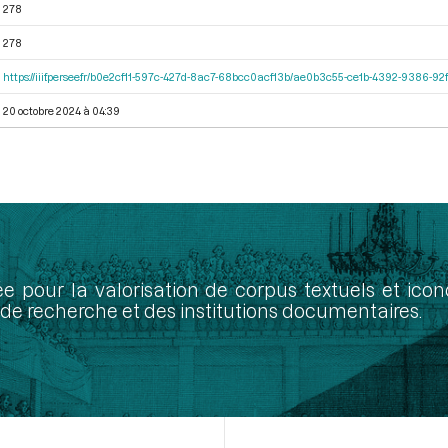
278
278
https://iiif.persee.fr/b0e2cf11-597c-427d-8ac7-68bcc0acf13b/ae0b3c55-ce1b-4392-9386-
20 octobre 2024 à 04:39
ée pour la valorisation de corpus textuels et ic
de recherche et des institutions documentaires.