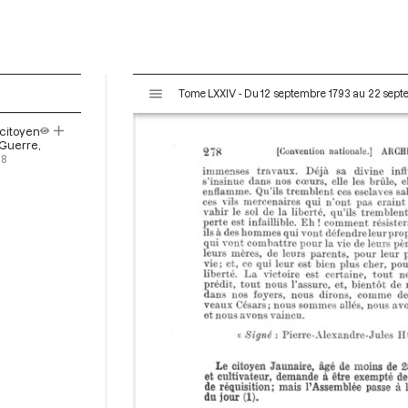
V
Tome LXXIV - Du 12 septembre 1793 au 22 sep
i
s
citoyen
u
 Guerre,
a
78
l
i
s
e
u
r
M
i
r
a
d
o