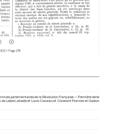
 823
• Page 278
 Archives parlementaires de la Révolution Française — Première série
ion de Lodoïs Lataste et Louis Claveau et Constant Pionnier et Gaston