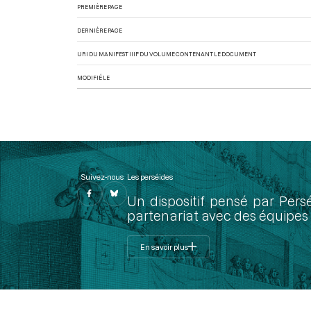
PREMIÈRE PAGE
DERNIÈRE PAGE
URI DU MANIFEST IIIF DU VOLUME CONTENANT LE DOCUMENT
MODIFIÉ LE
Suivez-nous
Les perséides
Un dispositif pensé par Pers
partenariat avec des équipes 
En savoir plus