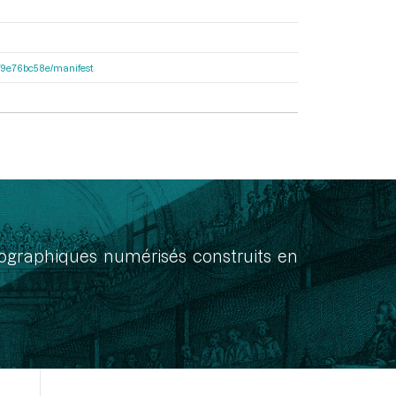
92f9e76bc58e/manifest
onographiques numérisés construits en