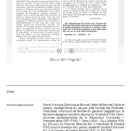
604 sur 807
• Page 597
Infos
Pierre François Dominique Bonnet. Lettre de Bonnet, Fabre et
RÉFÉRENCE BIBLIOGRAPHIQUE
Gaston, représentants du peuple près l’armée des Pyrénées-
Orientales, informant de l'entrée du général Dagobert sur le
territoire espagnol, lors de la séance du 15 octobre 1793. Dans :
Archives parlementaires de la Révolution Française —
Première série (1787-1799) — Tome LXXVI - Du 4 octobre 1793
au 27e jour du Premier Mois de l'An II (Vendredi 18 Octobre
1793)
, sous la direction de Lodoïs Lataste et Constant Pionnier
et Louis Claveau et Gaston Barbier. 1910. pp. 597-598.