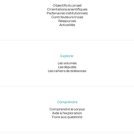
page
Objectifs du projet
Orientations scientifiques
Partenaires institutionnels
Contributeurs-trices
Ressources
Actualités
Explorer
Les volumes
Les députés
Les cahiers de doléances
Comprendre
Comprendre le corpus
Aide à l'exploration
Foire aux questions