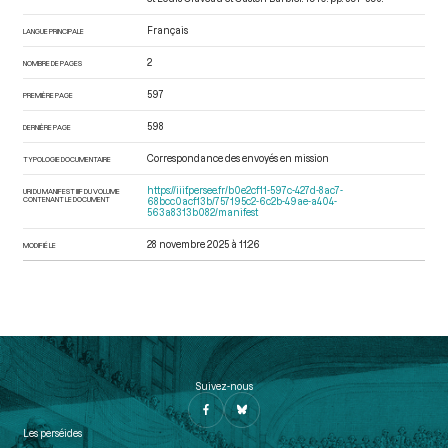
Français
LANGUE PRINCIPALE
2
NOMBRE DE PAGES
597
PREMIÈRE PAGE
598
DERNIÈRE PAGE
Correspondance des envoyés en mission
TYPOLOGIE DOCUMENTAIRE
https://iiif.persee.fr/b0e2cf11-597c-427d-8ac7-
URI DU MANIFEST IIIF DU VOLUME
CONTENANT LE DOCUMENT
68bcc0acf13b/757195c2-6c2b-49ae-a404-
563a8313b082/manifest
28 novembre 2025 à 11:26
MODIFIÉ LE
Suivez-nous
Les perséides