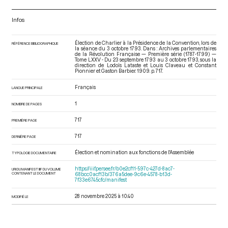
Infos
Élection de Charlier à la Présidence de la Convention, lors de
RÉFÉRENCE BIBLIOGRAPHIQUE
la séance du 3 octobre 1793. Dans : Archives parlementaires
de la Révolution Française — Première série (1787-1799) —
Tome LXXV - Du 23 septembre 1793 au 3 octobre 1793
, sous la
direction de Lodoïs Lataste et Louis Claveau et Constant
Pionnier et Gaston Barbier. 1909. p. 717.
Français
LANGUE PRINCIPALE
1
NOMBRE DE PAGES
717
PREMIÈRE PAGE
717
DERNIÈRE PAGE
Élection et nomination aux fonctions de l'Assemblée
TYPOLOGIE DOCUMENTAIRE
https://iiif.persee.fr/b0e2cf11-597c-427d-8ac7-
URI DU MANIFEST IIIF DU VOLUME
CONTENANT LE DOCUMENT
68bcc0acf13b/376a5dee-9c6e-4578-b13d-
7f33e6745cfc/manifest
28 novembre 2025 à 10:40
MODIFIÉ LE