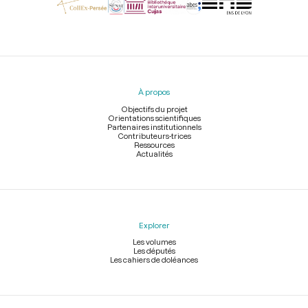
Menu
du
pied
À propos
de
page
Objectifs du projet
Orientations scientifiques
Partenaires institutionnels
Contributeurs-trices
Ressources
Actualités
Explorer
Les volumes
Les députés
Les cahiers de doléances