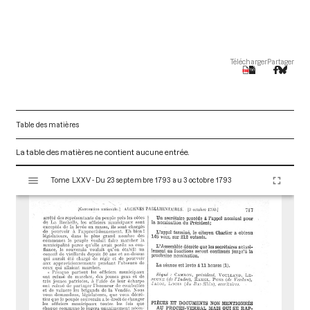
Télécharger
Partager
Table des matières
La table des matières ne contient aucune entrée.
V
Tome LXXV - Du 23 septembre 1793 au 3 octobre 1793
i
s
u
a
l
i
s
e
u
r