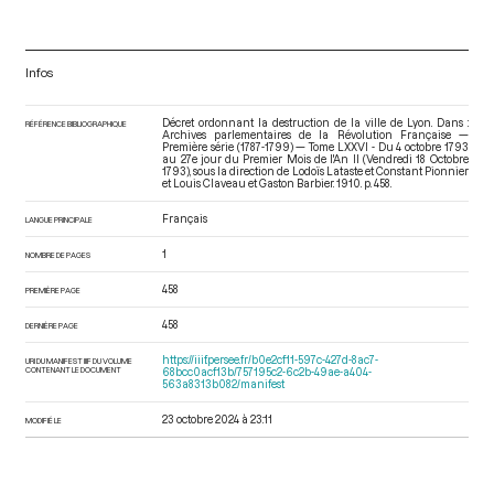
Infos
Décret ordonnant la destruction de la ville de Lyon. Dans :
RÉFÉRENCE BIBLIOGRAPHIQUE
Archives parlementaires de la Révolution Française —
Première série (1787-1799) — Tome LXXVI - Du 4 octobre 1793
au 27e jour du Premier Mois de l'An II (Vendredi 18 Octobre
1793)
, sous la direction de Lodoïs Lataste et Constant Pionnier
et Louis Claveau et Gaston Barbier. 1910. p. 458.
Français
LANGUE PRINCIPALE
1
NOMBRE DE PAGES
458
PREMIÈRE PAGE
458
DERNIÈRE PAGE
https://iiif.persee.fr/b0e2cf11-597c-427d-8ac7-
URI DU MANIFEST IIIF DU VOLUME
CONTENANT LE DOCUMENT
68bcc0acf13b/757195c2-6c2b-49ae-a404-
563a8313b082/manifest
23 octobre 2024 à 23:11
MODIFIÉ LE