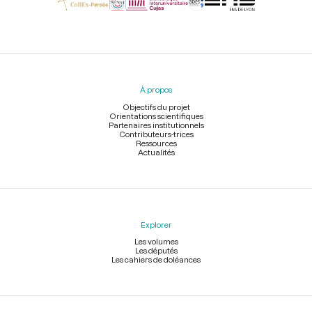
Menu
du
pied
À propos
de
page
Objectifs du projet
Orientations scientifiques
Partenaires institutionnels
Contributeurs-trices
Ressources
Actualités
Explorer
Les volumes
Les députés
Les cahiers de doléances