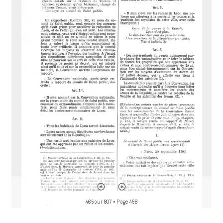
r
M
i
r
a
d
o
r
465 sur 807
• Page 458