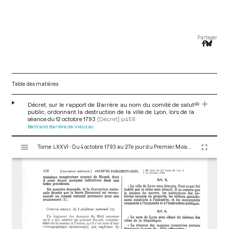
Partager
Table des matières
Décret, sur le rapport de Barrère au nom du comité de salut
public, ordonnant la destruction de la ville de Lyon, lors de la
séance du 12 octobre 1793
[Décret]
p.458
Bertrand Barrère de Vieuzac
V
Tome LXXVI - Du 4 octobre 1793 au 27e jour du Premier Mois de l'An II (Vendredi 18 Octobre 1793)
i
s
u
a
l
i
s
e
u