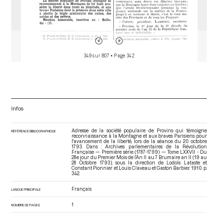
349 sur 807
• Page 342
Infos
Adresse de la société populaire de Provins qui témoigne
RÉFÉRENCE BIBLIOGRAPHIQUE
reconnaissance à la Montagne et aux braves Parisiens pour
l'avancement de la liberté, lors de la séance du 20 octobre
1793. Dans : Archives parlementaires de la Révolution
Française — Première série (1787-1799) — Tome LXXVII - Du
28e jour du Premier Mois de l’An II au 7 Brumaire an II (19 au
28 Octobre 1793)
, sous la direction de Lodoïs Lataste et
Constant Pionnier et Louis Claveau et Gaston Barbier. 1910. p.
342.
Français
LANGUE PRINCIPALE
1
NOMBRE DE PAGES