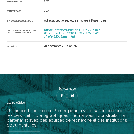
342
PREMIÈRE PAGE
342
DERNIÈRE PAGE
Adresse, pétition et lettre envoyée à l’Assemblée
TYPOLOGIE DOCUMENTAIRE
https://iiif.persee.fr/b0e2cf11-597c-427d-8ac7-
URI DU MANIFEST IIIF DU VOLUME
CONTENANT LE DOCUMENT
68bcc0acf13b/078210dd-8955-4455-8423-
d4fef445d0c3/manifest
28 novembre 2025 à 13:17
MODIFIÉ LE
Suivez-nous
Les perséides
Un dispositif pensé par Persée pour la valorisation de corpus
textuels et iconographiques numérisés construits en
partenariat avec des équipes de recherche et des institutions
documentaires.