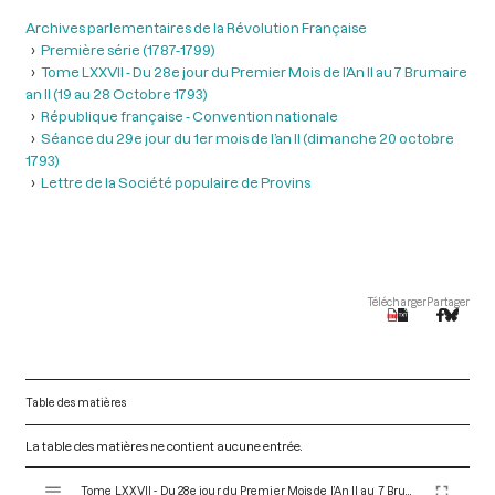
Archives parlementaires de la Révolution Française
Première série (1787-1799)
Tome LXXVII - Du 28e jour du Premier Mois de l’An II au 7 Brumaire
an II (19 au 28 Octobre 1793)
République française - Convention nationale
Séance du 29e jour du 1er mois de l’an II (dimanche 20 octobre
1793)
Lettre de la Société populaire de Provins
Télécharger
Partager
Table des matières
La table des matières ne contient aucune entrée.
V
Tome LXXVII - Du 28e jour du Premier Mois de l’An II au 7 Brumaire an II (19 au 28 Octobre 1793)