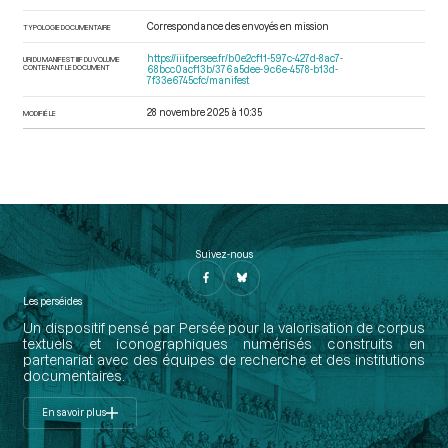
Correspondance des envoyés en mission
TYPOLOGIE DOCUMENTAIRE
https://iiif.persee.fr/b0e2cf11-597c-427d-8ac7-
URI DU MANIFEST IIIF DU VOLUME
CONTENANT LE DOCUMENT
68bcc0acf13b/376a5dee-9c6e-4578-b13d-
7f33e6745cfc/manifest
28 novembre 2025 à 10:35
MODIFIÉ LE
Suivez-nous
Les perséides
Un dispositif pensé par Persée pour la valorisation de corpus
textuels et iconographiques numérisés construits en
partenariat avec des équipes de recherche et des institutions
documentaires.
En savoir plus