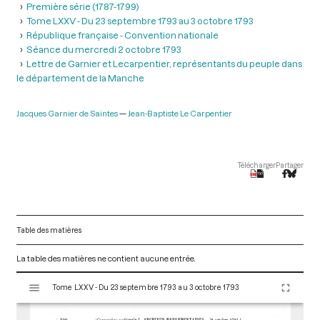
Première série (1787-1799)
Tome LXXV - Du 23 septembre 1793 au 3 octobre 1793
République française - Convention nationale
Séance du mercredi 2 octobre 1793
Lettre de Garnier et Lecarpentier, représentants du peuple dans
le département de la Manche
Jacques Garnier de Saintes
Jean-Baptiste Le Carpentier
Télécharger
Partager
Table des matières
La table des matières ne contient aucune entrée.
V
Tome LXXV - Du 23 septembre 1793 au 3 octobre 1793
i
s
u