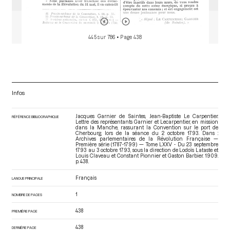
445 sur 786
• Page 438
Infos
Jacques Garnier de Saintes, Jean-Baptiste Le Carpentier.
RÉFÉRENCE BIBLIOGRAPHIQUE
Lettre des représentants Garnier et Lecarpentier, en mission
dans la Manche, rassurant la Convention sur le port de
Cherbourg, lors de la séance du 2 octobre 1793. Dans :
Archives parlementaires de la Révolution Française —
Première série (1787-1799) — Tome LXXV - Du 23 septembre
1793 au 3 octobre 1793
, sous la direction de Lodoïs Lataste et
Louis Claveau et Constant Pionnier et Gaston Barbier. 1909.
p. 438.
Français
LANGUE PRINCIPALE
1
NOMBRE DE PAGES
438
PREMIÈRE PAGE
438
DERNIÈRE PAGE