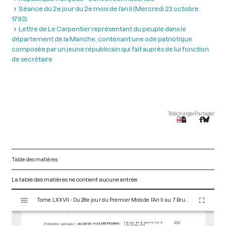
Séance du 2e jour du 2e mois de l’an II (Mercredi 23 octobre
1793)
Lettre de Le Carpentier représentant du peuple dans le
département de la Manche, contenant une ode patriotique
composée par un jeune républicain qui fait auprès de lui fonction
de secrétaire
Télécharger
Partager
Table des matières
La table des matières ne contient aucune entrée.
V
Tome LXXVII - Du 28e jour du Premier Mois de l’An II au 7 Brumaire an II (19 au 28 Octobre 1793)
i
s
u