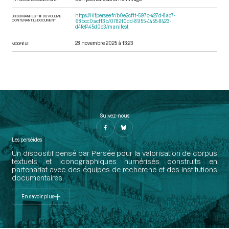
https://iiif.persee.fr/b0e2cf11-597c-427d-8ac7-
URI DU MANIFEST IIIF DU VOLUME
CONTENANT LE DOCUMENT
68bcc0acf13b/078210dd-8955-4455-8423-
d4fef445d0c3/manifest
28 novembre 2025 à 13:23
MODIFIÉ LE
Suivez-nous
Les perséides
Un dispositif pensé par Persée pour la valorisation de corpus
textuels et iconographiques numérisés construits en
partenariat avec des équipes de recherche et des institutions
documentaires.
En savoir plus