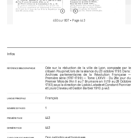
450 sur 807
• Page 443
Infos
Ode sur la réduction de la ville de Lyon, composée par le
RÉFÉRENCE BIBLIOGRAPHIQUE
citoyen Poupinet, lors de la séance du 23 octobre 1793. Dans :
Archives parlementaires de la Révolution Française —
Première série (1787-1799) — Tome LXXVII - Du 28e jour du
Premier Mois de l’An II au 7 Brumaire an II (19 au 28 Octobre
1793)
, sous la direction de Lodoïs Lataste et Constant Pionnier
et Louis Claveau et Gaston Barbier. 1910. p. 443.
Français
LANGUE PRINCIPALE
1
NOMBRE DE PAGES
443
PREMIÈRE PAGE
443
DERNIÈRE PAGE
Don patriotique et hommage
TYPOLOGIE DOCUMENTAIRE