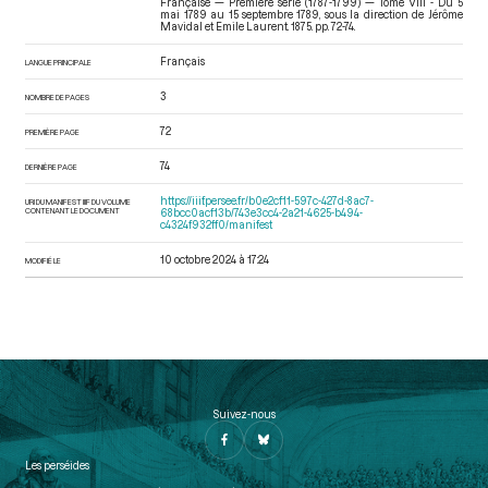
Française — Première série (1787-1799) — Tome VIII - Du 5
mai 1789 au 15 septembre 1789
, sous la direction de Jérôme
Mavidal et Emile Laurent. 1875. pp. 72-74.
Français
LANGUE PRINCIPALE
3
NOMBRE DE PAGES
72
PREMIÈRE PAGE
74
DERNIÈRE PAGE
https://iiif.persee.fr/b0e2cf11-597c-427d-8ac7-
URI DU MANIFEST IIIF DU VOLUME
CONTENANT LE DOCUMENT
68bcc0acf13b/743e3cc4-2a21-4625-b494-
c4324f932ff0/manifest
10 octobre 2024 à 17:24
MODIFIÉ LE
Suivez-nous
Les perséides