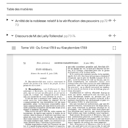
Table des matières
Arrêté de la noblesse relatif à la vérification des pouvoirs
pp.72-
73
Discours de M. de Lally-Tollendal
pp.73-74
V
Tome VIII - Du 5 mai 1789 au 15 septembre 1789
i
s
u
a
l
i
s
e
u
r
M
i
r
a
d