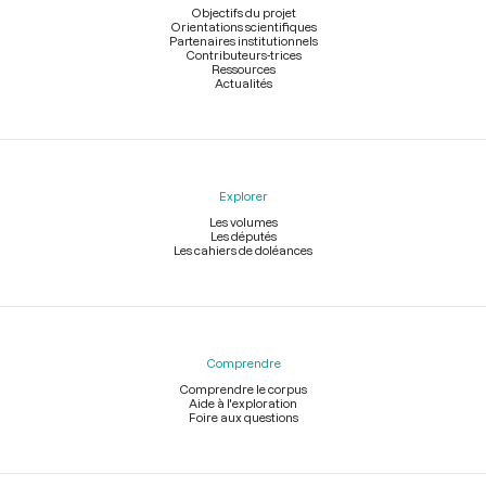
page
Objectifs du projet
Orientations scientifiques
Partenaires institutionnels
Contributeurs-trices
Ressources
Actualités
Explorer
Les volumes
Les députés
Les cahiers de doléances
Comprendre
Comprendre le corpus
Aide à l'exploration
Foire aux questions