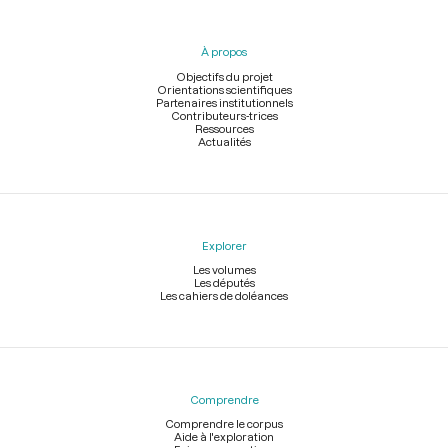
du
pied
À propos
de
page
Objectifs du projet
Orientations scientifiques
Partenaires institutionnels
Contributeurs-trices
Ressources
Actualités
Explorer
Les volumes
Les députés
Les cahiers de doléances
Comprendre
Comprendre le corpus
Aide à l'exploration