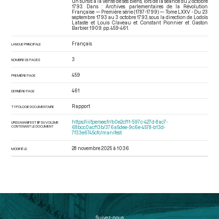
un sursis à la vente de ses biens, lors de la séance du 2 octobre
1793. Dans : Archives parlementaires de la Révolution
Française — Première série (1787-1799) — Tome LXXV - Du 23
septembre 1793 au 3 octobre 1793
, sous la direction de Lodoïs
Lataste et Louis Claveau et Constant Pionnier et Gaston
Barbier. 1909. pp. 459-461.
Français
LANGUE PRINCIPALE
3
NOMBRE DE PAGES
459
PREMIÈRE PAGE
461
DERNIÈRE PAGE
Rapport
TYPOLOGIE DOCUMENTAIRE
https://iiif.persee.fr/b0e2cf11-597c-427d-8ac7-
URI DU MANIFEST IIIF DU VOLUME
CONTENANT LE DOCUMENT
68bcc0acf13b/376a5dee-9c6e-4578-b13d-
7f33e6745cfc/manifest
28 novembre 2025 à 10:36
MODIFIÉ LE
Suivez-nous