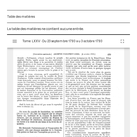
Table des matières
La table des matières ne contient aucune entrée.
V
Tome LXXV - Du 23 septembre 1793 au 3 octobre 1793
i
s
u
a
l
i
s
e
u
r
M
i
r
a
d
o
r