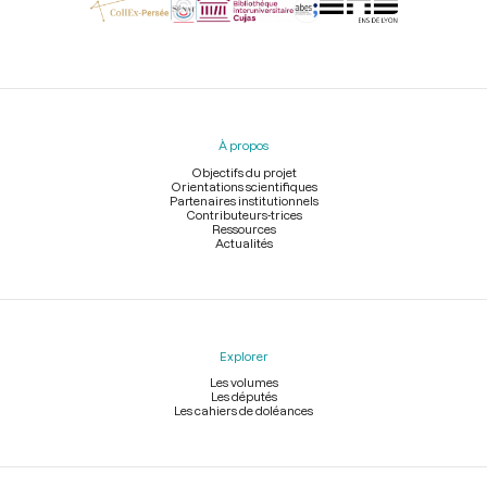
Menu
du
pied
À propos
de
page
Objectifs du projet
Orientations scientifiques
Partenaires institutionnels
Contributeurs-trices
Ressources
Actualités
Explorer
Les volumes
Les députés
Les cahiers de doléances