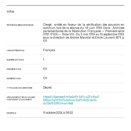
Infos
Clergé : arrêté en faveur de la vérification des pouvoirs en
RÉFÉRENCE BIBLIOGRAPHIQUE
commun, lors de la séance du 19 juin 1789. Dans : Archives
parlementaires de la Révolution Française — Première série
(1787-1799) — Tome VIII - Du 5 mai 1789 au 15 septembre 1789
,
sous la direction de Jérôme Mavidal et Emile Laurent. 1875. p.
131.
Français
LANGUE PRINCIPALE
1
NOMBRE DE PAGES
131
PREMIÈRE PAGE
131
DERNIÈRE PAGE
Décret
TYPOLOGIE DOCUMENTAIRE
https://iiif.persee.fr/b0e2cf11-597c-427d-8ac7-
URI DU MANIFEST IIIF DU VOLUME
CONTENANT LE DOCUMENT
68bcc0acf13b/743e3cc4-2a21-4625-b494-
c4324f932ff0/manifest
11 octobre 2024 à 08:02
MODIFIÉ LE