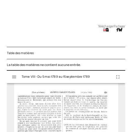
Télécharger
Partager
Table des matières
La table des matières ne contient aucune entrée.
V
Tome VIII - Du 5 mai 1789 au 15 septembre 1789
i
s
u
a
l
i
s
e
u
r