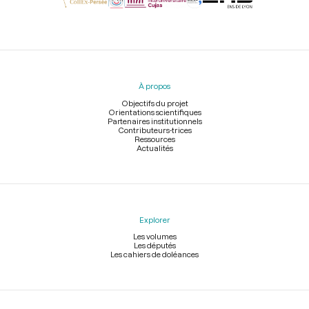
Menu
du
pied
À propos
de
page
Objectifs du projet
Orientations scientifiques
Partenaires institutionnels
Contributeurs-trices
Ressources
Actualités
Explorer
Les volumes
Les députés
Les cahiers de doléances