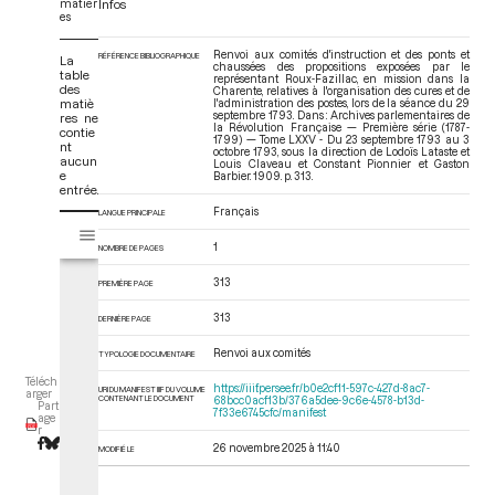
matièr
Infos
es
Renvoi aux comités d'instruction et des ponts et
RÉFÉRENCE BIBLIOGRAPHIQUE
La
chaussées des propositions exposées par le
table
représentant Roux-Fazillac, en mission dans la
des
Charente, relatives à l'organisation des cures et de
matiè
l'administration des postes, lors de la séance du 29
septembre 1793. Dans : Archives parlementaires de
res ne
la Révolution Française — Première série (1787-
contie
1799) — Tome LXXV - Du 23 septembre 1793 au 3
nt
octobre 1793
, sous la direction de Lodoïs Lataste et
aucun
Louis Claveau et Constant Pionnier et Gaston
e
Barbier. 1909. p. 313.
entrée.
Français
LANGUE PRINCIPALE
V
Tome LXXV - Du 23 septembre 1793 au 3 octobre 1793
i
1
NOMBRE DE PAGES
s
u
313
PREMIÈRE PAGE
a
313
DERNIÈRE PAGE
l
i
Renvoi aux comités
TYPOLOGIE DOCUMENTAIRE
s
Téléch
e
https://iiif.persee.fr/b0e2cf11-597c-427d-8ac7-
URI DU MANIFEST IIIF DU VOLUME
arger
CONTENANT LE DOCUMENT
68bcc0acf13b/376a5dee-9c6e-4578-b13d-
Part
u
7f33e6745cfc/manifest
age
r
r
M
26 novembre 2025 à 11:40
MODIFIÉ LE
i
r