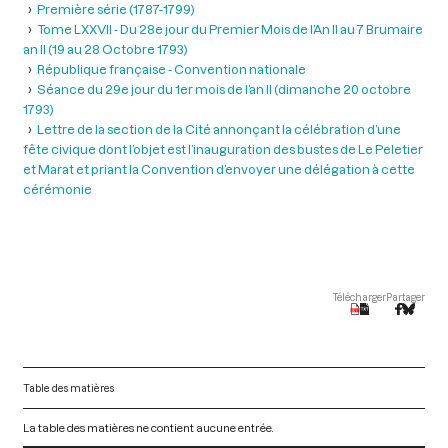
Première série (1787-1799)
Tome LXXVII - Du 28e jour du Premier Mois de l’An II au 7 Brumaire
an II (19 au 28 Octobre 1793)
République française - Convention nationale
Séance du 29e jour du 1er mois de l’an II (dimanche 20 octobre
1793)
Lettre de la section de la Cité annonçant la célébration d’une
fête civique dont l’objet est l’inauguration des bustes de Le Peletier
et Marat et priant la Convention d’envoyer une délégation à cette
cérémonie
Télécharger
Partager
Table des matières
La table des matières ne contient aucune entrée.