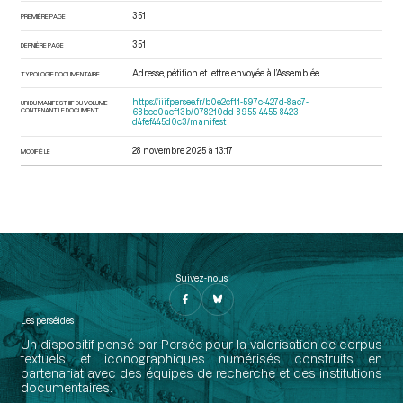
351
PREMIÈRE PAGE
351
DERNIÈRE PAGE
Adresse, pétition et lettre envoyée à l’Assemblée
TYPOLOGIE DOCUMENTAIRE
https://iiif.persee.fr/b0e2cf11-597c-427d-8ac7-
URI DU MANIFEST IIIF DU VOLUME
CONTENANT LE DOCUMENT
68bcc0acf13b/078210dd-8955-4455-8423-
d4fef445d0c3/manifest
28 novembre 2025 à 13:17
MODIFIÉ LE
Suivez-nous
Les perséides
Un dispositif pensé par Persée pour la valorisation de corpus
textuels et iconographiques numérisés construits en
partenariat avec des équipes de recherche et des institutions
documentaires.