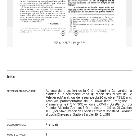
358 sur 807
• Page 351
Infos
Adresse de la section de la Cité invitant la Convention à
RÉFÉRENCE BIBLIOGRAPHIQUE
assister à la cérémonie d'inauguration des bustes de Le
Peletier et Marat, lors de la séance du 20 octobre 1793. Dans :
Archives parlementaires de la Révolution Française —
Première série (1787-1799) — Tome LXXVII - Du 28e jour du
Premier Mois de l’An II au 7 Brumaire an II (19 au 28 Octobre
1793)
, sous la direction de Lodoïs Lataste et Constant Pionnier
et Louis Claveau et Gaston Barbier. 1910. p. 351.
Français
LANGUE PRINCIPALE
1
NOMBRE DE PAGES