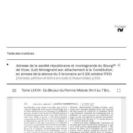
Partager
Table des matières
Adresse de la société républicaine et montagnarde du Bourg
de Vizac (Lot) témoignant son attachement à la Constitution,
en annexe de la séance du 5 brumaire an II (26 octobre 1793)
[Adresse, pétition et lettre envoyée à l’Assemblée]
p.594
V
Tome LXXVII - Du 28e jour du Premier Mois de l’An II au 7 Brumaire an II (19 au 28 Octobre 1793)
i
s
u
a
l
i
s
e