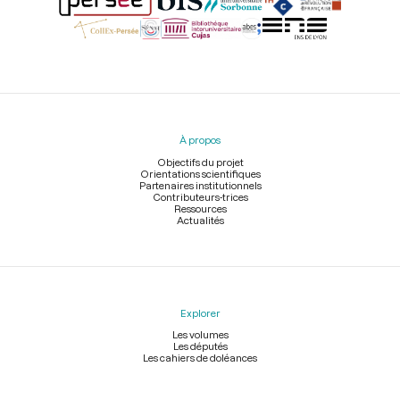
Menu
du
pied
À propos
de
page
Objectifs du projet
Orientations scientifiques
Partenaires institutionnels
Contributeurs-trices
Ressources
Actualités
Explorer
Les volumes
Les députés
Les cahiers de doléances