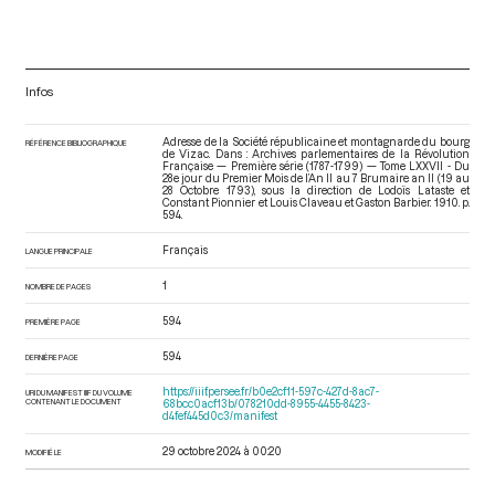
Infos
Adresse de la Société républicaine et montagnarde du bourg
RÉFÉRENCE BIBLIOGRAPHIQUE
de Vizac. Dans : Archives parlementaires de la Révolution
Française — Première série (1787-1799) — Tome LXXVII - Du
28e jour du Premier Mois de l’An II au 7 Brumaire an II (19 au
28 Octobre 1793)
, sous la direction de Lodoïs Lataste et
Constant Pionnier et Louis Claveau et Gaston Barbier. 1910. p.
594.
Français
LANGUE PRINCIPALE
1
NOMBRE DE PAGES
594
PREMIÈRE PAGE
594
DERNIÈRE PAGE
https://iiif.persee.fr/b0e2cf11-597c-427d-8ac7-
URI DU MANIFEST IIIF DU VOLUME
CONTENANT LE DOCUMENT
68bcc0acf13b/078210dd-8955-4455-8423-
d4fef445d0c3/manifest
29 octobre 2024 à 00:20
MODIFIÉ LE