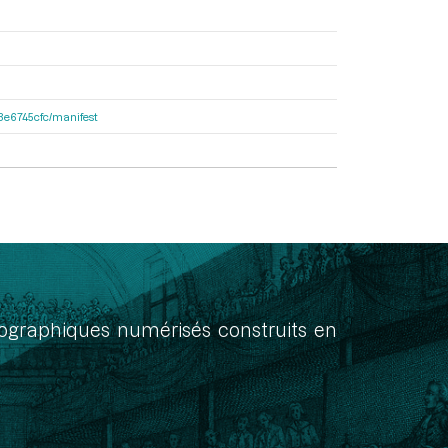
33e6745cfc/manifest
onographiques numérisés construits en