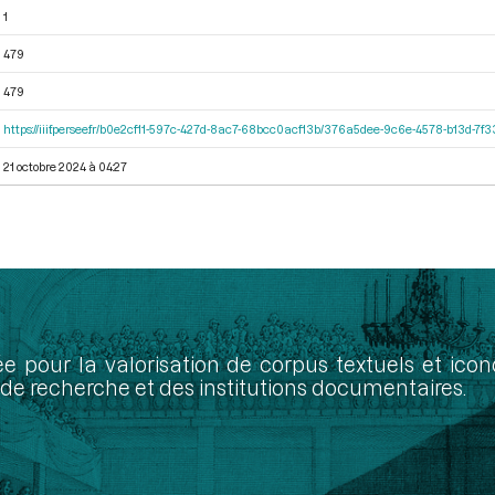
1
479
479
https://iiif.persee.fr/b0e2cf11-597c-427d-8ac7-68bcc0acf13b/376a5dee-9c6e-4578-b13d-7f
21 octobre 2024 à 04:27
ée pour la valorisation de corpus textuels et ic
de recherche et des institutions documentaires.