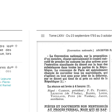
V
Tome LXXV - Du 23 septembre 1793 au 3 octobr
i
s
dre les
u
axe des
a
ue, lors
l
i
ures du
s
nt des
e
r Lejeune
u
Pierre-
r
nt Ramel
M
i
r
a
d