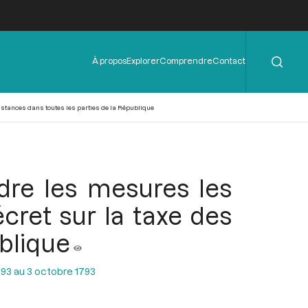
Rechercher
Menu
À propos
Explorer
Comprendre
Contact
de
l'en-
tête
sistances dans toutes les parties de la République
dre les mesures les
cret sur la taxe des
ublique
93 au 3 octobre 1793