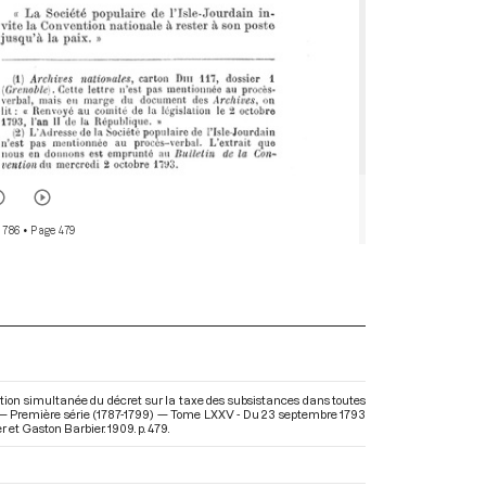
 786
• Page 479
ution simultanée du décret sur la taxe des subsistances dans toutes
se — Première série (1787-1799) — Tome LXXV - Du 23 septembre 1793
 et Gaston Barbier. 1909. p. 479.