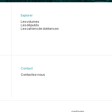
Explorer
Les volumes
Les députés
Les cahiers de doléances
Contact
Contactez-nous
CRÉDITS