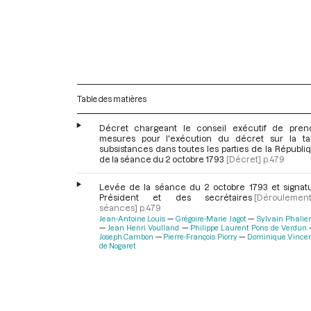
Table des matières
Décret chargeant le conseil exécutif de pren
mesures pour l'exécution du décret sur la t
subsistances dans toutes les parties de la Républiq
de la séance du 2 octobre 1793
[Décret]
p.479
Levée de la séance du 2 octobre 1793 et signat
Président et des secrétaires
[Dérouleme
séances]
p.479
Jean-Antoine Louis
Grégoire-Marie Jagot
Sylvain Phalie
Jean Henri Voulland
Philippe Laurent Pons de Verdun
Joseph Cambon
Pierre-François Piorry
Dominique Vince
de Nogaret