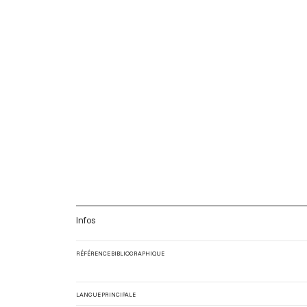
Infos
RÉFÉRENCE BIBLIOGRAPHIQUE
LANGUE PRINCIPALE