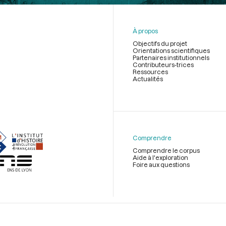
À propos
Objectifs du projet
Orientations scientifiques
Partenaires institutionnels
Contributeurs-trices
Ressources
Actualités
Menu
du
pied
de
Comprendre
page
Comprendre le corpus
Aide à l'exploration
Foire aux questions