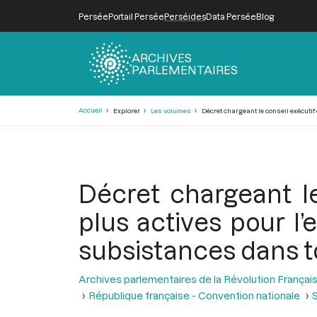
Persée
Portail Persée
Perséides
Data Persée
Blog
ARCHIVES
PARLEMENTAIRES
Fil
Accueil
Explorer
Les volumes
Décret chargeant le conseil exécutif
d'Ariane
Décret chargeant l
plus actives pour l
subsistances dans to
Archives parlementaires de la Révolution Françai
République française - Convention nationale
S