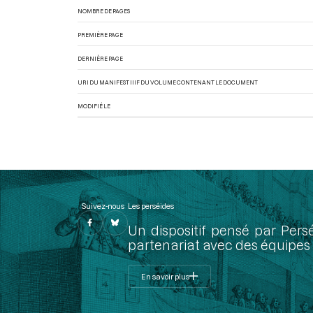
NOMBRE DE PAGES
PREMIÈRE PAGE
DERNIÈRE PAGE
URI DU MANIFEST IIIF DU VOLUME CONTENANT LE DOCUMENT
MODIFIÉ LE
Suivez-nous
Les perséides
Un dispositif pensé par Pers
partenariat avec des équipes 
En savoir plus