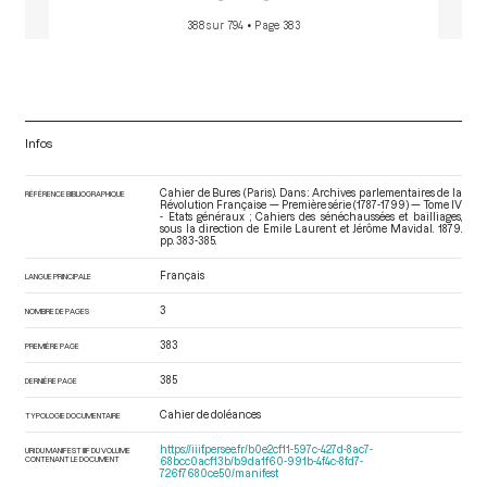
388 sur 794
• Page 383
Infos
Cahier de Bures (Paris). Dans : Archives parlementaires de la
RÉFÉRENCE BIBLIOGRAPHIQUE
Révolution Française — Première série (1787-1799) — Tome IV
- Etats généraux ; Cahiers des sénéchaussées et bailliages
,
sous la direction de Emile Laurent et Jérôme Mavidal. 1879.
pp. 383-385.
Français
LANGUE PRINCIPALE
3
NOMBRE DE PAGES
383
PREMIÈRE PAGE
385
DERNIÈRE PAGE
Cahier de doléances
TYPOLOGIE DOCUMENTAIRE
https://iiif.persee.fr/b0e2cf11-597c-427d-8ac7-
URI DU MANIFEST IIIF DU VOLUME
CONTENANT LE DOCUMENT
68bcc0acf13b/b9da1f60-991b-4f4c-8fd7-
726f7680ce50/manifest