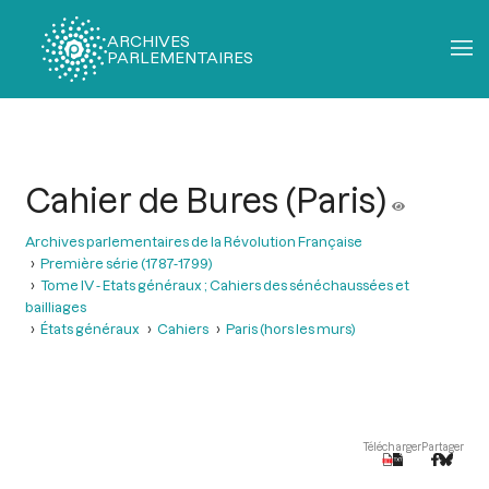
ARCHIVES
PARLEMENTAIRES
Fil
d'Ariane
Cahier de Bures (Paris)
Archives parlementaires de la Révolution Française
Première série (1787-1799)
Tome IV - Etats généraux ; Cahiers des sénéchaussées et
bailliages
États généraux
Cahiers
Paris (hors les murs)
Télécharger
Partager