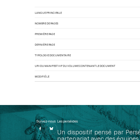
LANGUE PRINCIPALE
NOMBRE DE PAGES
PREMIÈRE PAGE
DERNIÈRE PAGE
TYPOLOGIE DOCUMENTAIRE
URI DU MANIFEST IIIF DU VOLUME CONTENANT LE DOCUMENT
MODIFIÉ LE
Suivez-nous
Les perséides
Un dispositif pensé par Pers
partenariat avec des équipes 