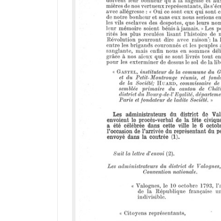
r
a
d
o
r