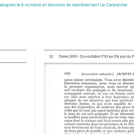
 Valognes le 6 octobre et discours du représentant Le Carpentier
V
Tome LXXVI - Du 4 octobre 1793 au 27e jour du P
i
s
u
a
l
i
s
e
u
r
M
i