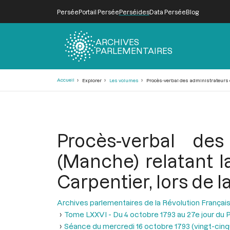
Persée
Portail Persée
Perséides
Data Persée
Blog
ARCHIVES
PARLEMENTAIRES
Fil
Accueil
Explorer
Les volumes
Procès-verbal des administrateurs du
d'Ariane
Procès-verbal des
(Manche) relatant l
Carpentier, lors de 
Archives parlementaires de la Révolution Françai
Tome LXXVI - Du 4 octobre 1793 au 27e jour du P
Séance du mercredi 16 octobre 1793 (vingt-cinqui