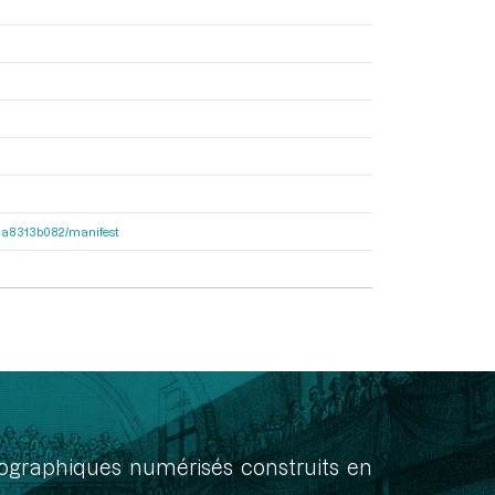
563a8313b082/manifest
onographiques numérisés construits en