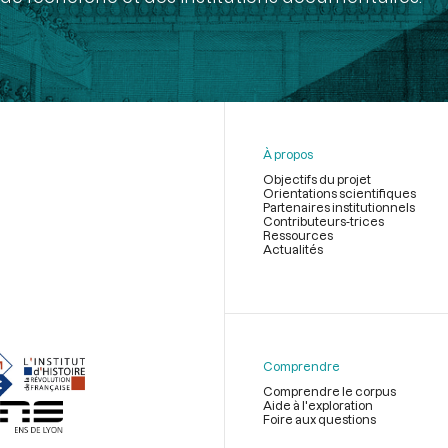
À propos
Objectifs du projet
Orientations scientifiques
Partenaires institutionnels
Contributeurs-trices
Ressources
Actualités
Menu
du
pied
de
Comprendre
page
Comprendre le corpus
Aide à l'exploration
Foire aux questions