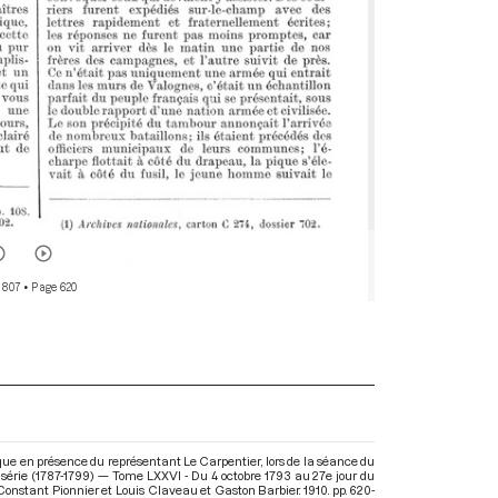
 807
• Page 620
que en présence du représentant Le Carpentier, lors de la séance du
 série (1787-1799) — Tome LXXVI - Du 4 octobre 1793 au 27e jour du
t Constant Pionnier et Louis Claveau et Gaston Barbier. 1910. pp. 620-