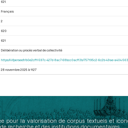
621.
Français
2
620
621
Délibération ou procès verbal de collectivité
https://iiif.persee.fr/b0e2cf11-597c-427d-8ac7-68bcc0acf13b/757195c2-6c2b-49ae-a404-
28 novembre 2025 à 11:27
ée pour la valorisation de corpus textuels et ic
de recherche et des institutions documentaires.