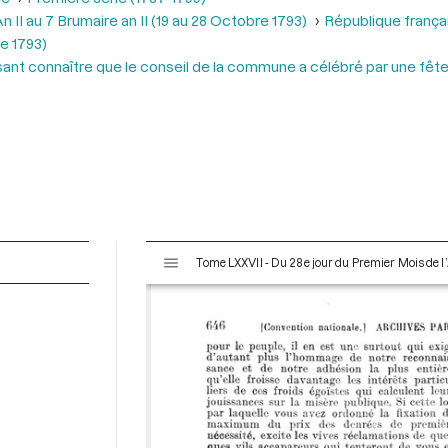
 II au 7 Brumaire an II (19 au 28 Octobre 1793)
République frança
e 1793)
isant connaître que le conseil de la commune a célébré par une fête
V
Tome LXXVII - Du 28e jour du Premier Mois de l’
i
s
u
a
l
i
s
e
u