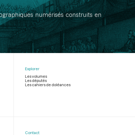
onographiques numérisés construits en
Explorer
Les volumes
Les députés
Les cahiers de doléances
Contact