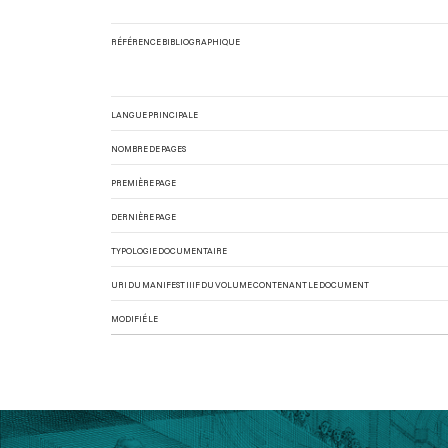
RÉFÉRENCE BIBLIOGRAPHIQUE
LANGUE PRINCIPALE
NOMBRE DE PAGES
PREMIÈRE PAGE
DERNIÈRE PAGE
TYPOLOGIE DOCUMENTAIRE
URI DU MANIFEST IIIF DU VOLUME CONTENANT LE DOCUMENT
MODIFIÉ LE