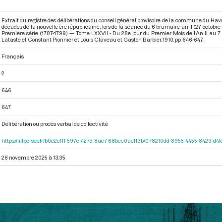
Extrait du registre des délibérations du conseil général provisoire de la commune du Havre
décades de la nouvelle ère républicaine, lors de la séance du 6 brumaire an II (27 octobr
Première série (1787-1799) — Tome LXXVII - Du 28e jour du Premier Mois de l’An II au 
Lataste et Constant Pionnier et Louis Claveau et Gaston Barbier. 1910. pp. 646-647.
Français
2
646
647
Délibération ou procès verbal de collectivité
https://iiif.persee.fr/b0e2cf11-597c-427d-8ac7-68bcc0acf13b/078210dd-8955-4455-8423-d
28 novembre 2025 à 13:35