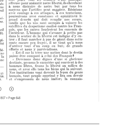
 807
• Page 646