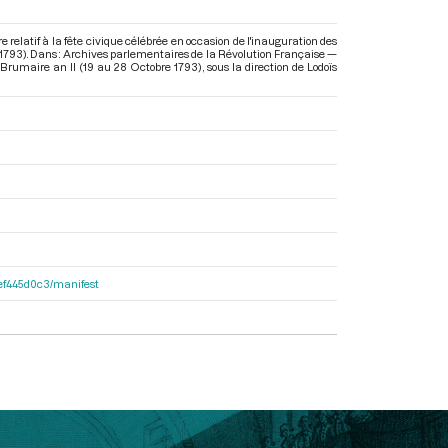
 relatif à la fête civique célébrée en occasion de l'inauguration des
e 1793). Dans : Archives parlementaires de la Révolution Française —
7 Brumaire an II (19 au 28 Octobre 1793)
, sous la direction de Lodoïs
4fef445d0c3/manifest