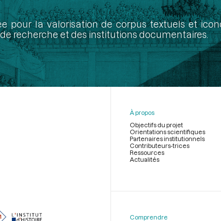
ée pour la valorisation de corpus textuels et ic
de recherche et des institutions documentaires.
À propos
Objectifs du projet
Orientations scientifiques
Partenaires institutionnels
Contributeurs-trices
Ressources
Actualités
Menu
du
pied
de
Comprendre