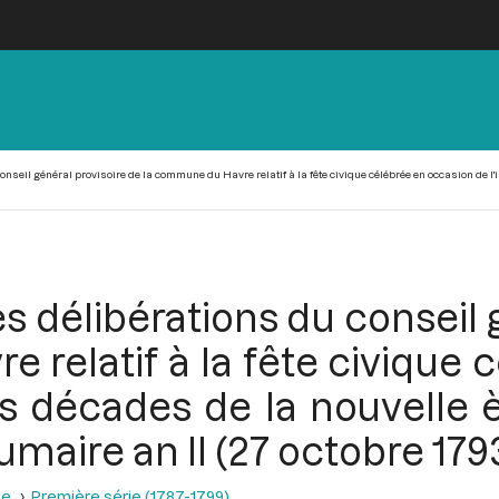
onseil général provisoire de la commune du Havre relatif à la fête civique célébrée en occasion de l
es délibérations du conseil
 relatif à la fête civique 
s décades de la nouvelle è
umaire an II (27 octobre 179
se
Première série (1787-1799)