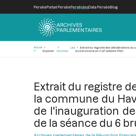
Persée
Portail Persée
Perséides
Data Persée
Blog
ARCHIVES
PARLEMENTAIRES
Fil
Accue
Les
Extrait du registre des délibérations du c
d'Ariane
il
Explorer
volumes
du 6 brumaire an II (27 octobre 1793)
Extrait du registre d
la commune du Havre
de l'inauguration de
de la séance du 6 br
Archives parlementaires de la Révolution Françai