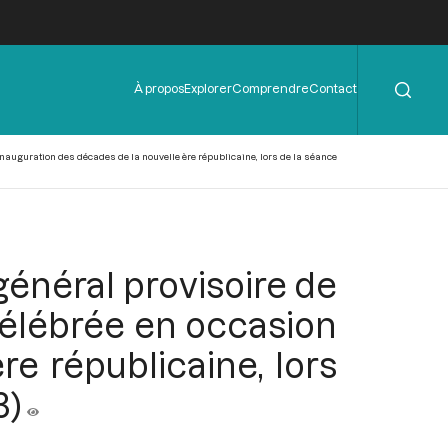
Rechercher
Menu
À propos
Explorer
Comprendre
Contact
de
l'en-
tête
'inauguration des décades de la nouvelle ère républicaine, lors de la séance
 général provisoire de
célébrée en occasion
re républicaine, lors
3)