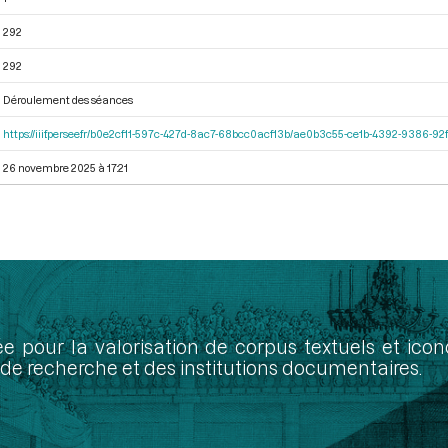
292
292
Déroulement des séances
https://iiif.persee.fr/b0e2cf11-597c-427d-8ac7-68bcc0acf13b/ae0b3c55-ce1b-4392-9386-
26 novembre 2025 à 17:21
ée pour la valorisation de corpus textuels et ic
de recherche et des institutions documentaires.