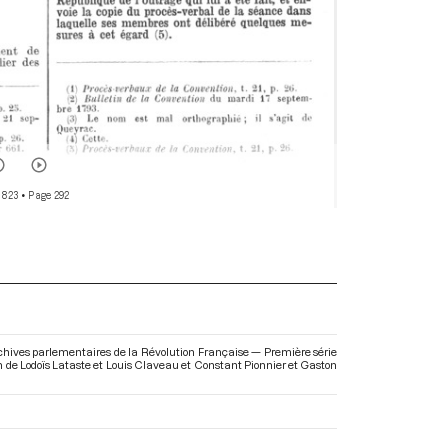
 823
• Page 292
rchives parlementaires de la Révolution Française — Première série
ion de Lodoïs Lataste et Louis Claveau et Constant Pionnier et Gaston