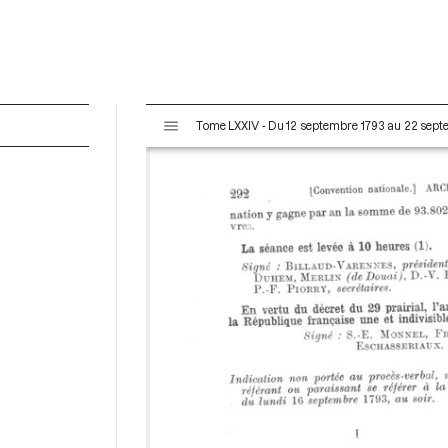
V
Tome LXXIV - Du 12 septembre 1793 au 22 sep
i
s
u
a
l
i
s
e
u
r
M
i
r
a
d