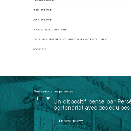
PREMIÈRE PAGE
DERNIÈRE PAGE
TYPOLOGIE DOCUMENTAIRE
URI DU MANIFEST IIIF DU VOLUME CONTENANT LE DOCUMENT
MODIFIÉ LE
Suivez-nous
Les perséides
Un dispositif pensé par Pers
partenariat avec des équipes 
En savoir plus