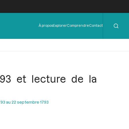
Rechercher
Menu
À propos
Explorer
Comprendre
Contact
de
l'en-
tête
93 et lecture de la
793 au 22 septembre 1793