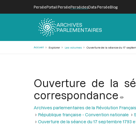
Persée
Portail Persée
Perséides
Data Persée
Blog
ARCHIVES
PARLEMENTAIRES
Fil
Accueil
Explorer
Les volumes
Ouverture de la séance du 17 septem
d'Ariane
Ouverture de la sé
correspondance
Archives parlementaires de la Révolution Françai
République française - Convention nationale
S
Ouverture de la séance du 17 septembre 1793 et