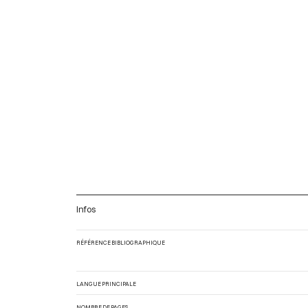
Infos
RÉFÉRENCE BIBLIOGRAPHIQUE
LANGUE PRINCIPALE
NOMBRE DE PAGES