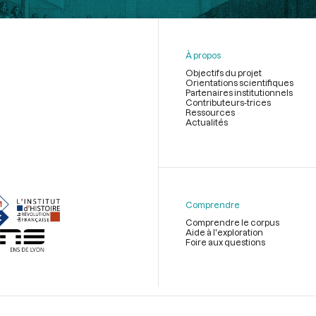
À propos
Objectifs du projet
Orientations scientifiques
Partenaires institutionnels
Contributeurs-trices
Ressources
Actualités
Menu
du
pied
de
Comprendre
page
Comprendre le corpus
Aide à l'exploration
Foire aux questions