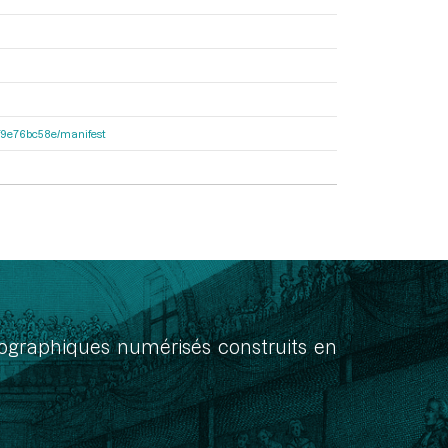
92f9e76bc58e/manifest
onographiques numérisés construits en