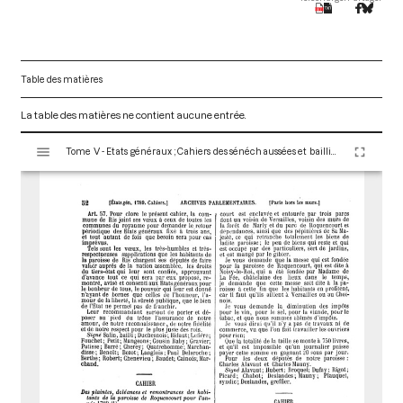
Table des matières
La table des matières ne contient aucune entrée.
V
Tome V - Etats généraux ; Cahiers des sénéchaussées et bailliages
i
s
u
a
l
i
s
e
u
r
M
i
r
a
d