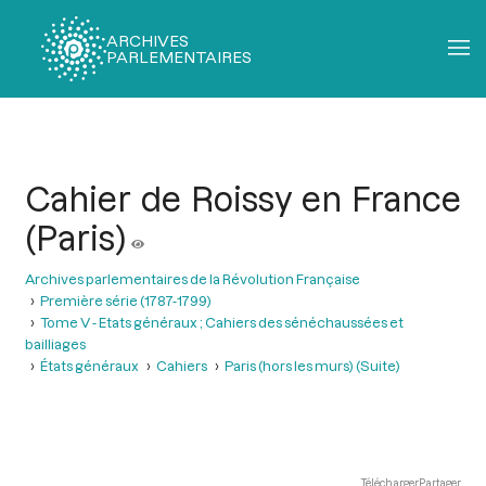
ARCHIVES
PARLEMENTAIRES
Fil
d'Ariane
Cahier de Roissy en France
(Paris)
Archives parlementaires de la Révolution Française
Première série (1787-1799)
Tome V - Etats généraux ; Cahiers des sénéchaussées et
bailliages
États généraux
Cahiers
Paris (hors les murs) (Suite)
Télécharger
Partager