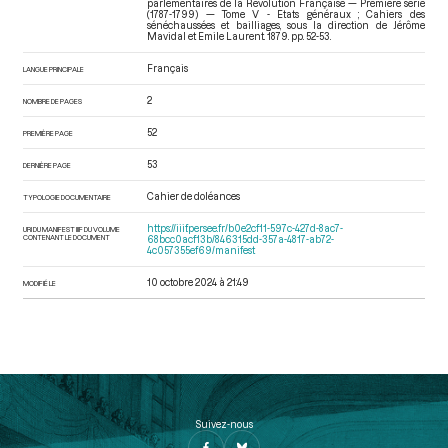
parlementaires de la Révolution Française — Première série
(1787-1799) — Tome V - Etats généraux ; Cahiers des
sénéchaussées et bailliages
, sous la direction de Jérôme
Mavidal et Emile Laurent. 1879. pp. 52-53.
Français
LANGUE PRINCIPALE
2
NOMBRE DE PAGES
52
PREMIÈRE PAGE
53
DERNIÈRE PAGE
Cahier de doléances
TYPOLOGIE DOCUMENTAIRE
https://iiif.persee.fr/b0e2cf11-597c-427d-8ac7-
URI DU MANIFEST IIIF DU VOLUME
CONTENANT LE DOCUMENT
68bcc0acf13b/846315dd-357a-4817-ab72-
4c057355ef69/manifest
10 octobre 2024 à 21:49
MODIFIÉ LE
Suivez-nous