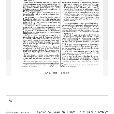
o
r
57 sur 801
• Page 52
Infos
Cahier de Roissy en France (Paris). Dans : Archives
RÉFÉRENCE BIBLIOGRAPHIQUE