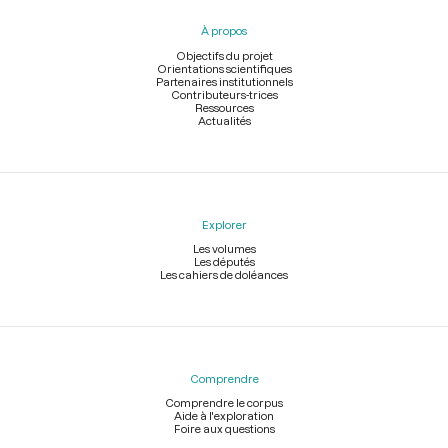
pied
À propos
de
page
Objectifs du projet
Orientations scientifiques
Partenaires institutionnels
Contributeurs-trices
Ressources
Actualités
Explorer
Les volumes
Les députés
Les cahiers de doléances
Comprendre
Comprendre le corpus
Aide à l'exploration
Foire aux questions