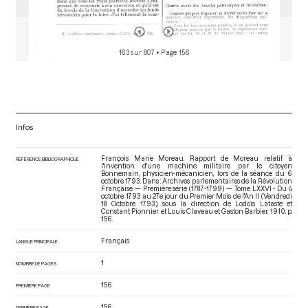
163 sur 807
• Page 156
Infos
François Marie Moreau. Rapport de Moreau relatif à
RÉFÉRENCE BIBLIOGRAPHIQUE
l'invention d'une machine militaire par le citoyen
Bonnemain, physicien-mécanicien, lors de la séance du 6
octobre 1793. Dans : Archives parlementaires de la Révolution
Française — Première série (1787-1799) — Tome LXXVI - Du 4
octobre 1793 au 27e jour du Premier Mois de l'An II (Vendredi
18 Octobre 1793)
, sous la direction de Lodoïs Lataste et
Constant Pionnier et Louis Claveau et Gaston Barbier. 1910. p.
156.
Français
LANGUE PRINCIPALE
1
NOMBRE DE PAGES
156
PREMIÈRE PAGE
156
DERNIÈRE PAGE