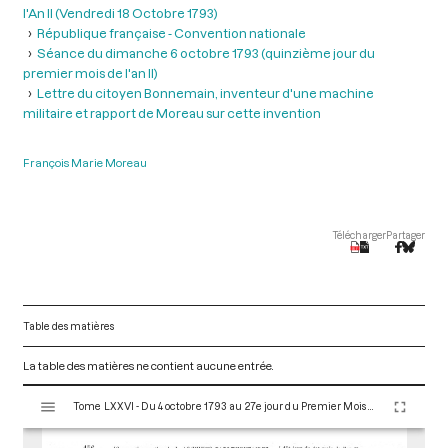
l'An II (Vendredi 18 Octobre 1793)
République française - Convention nationale
Séance du dimanche 6 octobre 1793 (quinzième jour du
premier mois de l'an II)
Lettre du citoyen Bonnemain, inventeur d'une machine
militaire et rapport de Moreau sur cette invention
François Marie Moreau
Télécharger
Partager
Table des matières
La table des matières ne contient aucune entrée.
V
Tome LXXVI - Du 4 octobre 1793 au 27e jour du Premier Mois de l'An II (Vendredi 18 Octobre 1793)
i
s