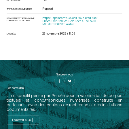
Rapport
TYPOLOGIE DOCUMENTAIRE
https://iiif.persee.fr/b0e2cf11-597c-427d-8ac7-
URI DU MANIFEST IIIF DU VOLUME
CONTENANT LE DOCUMENT
68bcc0acf13b/757195c2-6c2b-49ae-a404-
563a8313b082/manifest
28 novembre 2025 à 11:05
MODIFIÉ LE
Suivez-nous
Les perséides
Un dispositif pensé par Persée pour la valorisation de corpus
textuels et iconographiques numérisés construits en
partenariat avec des équipes de recherche et des institutions
documentaires.
En savoir plus