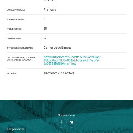
pp. 25-27.
Français
LANGUE PRINCIPALE
3
NOMBRE DE PAGES
25
PREMIÈRE PAGE
27
DERNIÈRE PAGE
Cahier de doléances
TYPOLOGIE DOCUMENTAIRE
https://iiif.persee.fr/b0e2cf11-597c-427d-8ac7-
URI DU MANIFEST IIIF DU VOLUME
CONTENANT LE DOCUMENT
68bcc0acf13b/846315dd-357a-4817-ab72-
4c057355ef69/manifest
10 octobre 2024 à 21:49
MODIFIÉ LE
Suivez-nous
Les perséides