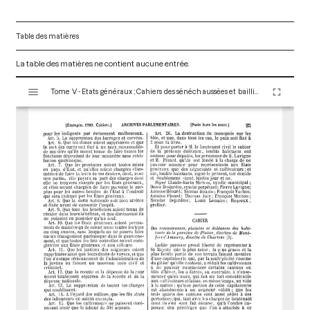
Table des matières
La table des matières ne contient aucune entrée.
V
Tome V - Etats généraux ; Cahiers des sénéchaussées et bailliages
i
s
u
a
l
i
s
e
u
r
M
i
r
a
d
o
r