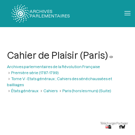
ARCHIVES
PARLEMENTAIRES
Fil
d'Ariane
Cahier de Plaisir (Paris)
Archives parlementaires de la Révolution Française
Première série (1787-1799)
Tome V - Etats généraux ; Cahiers des sénéchaussées et
bailliages
États généraux
Cahiers
Paris (hors les murs) (Suite)
Télécharger
Partager