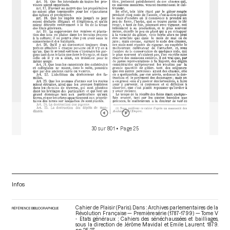
30 sur 801
• Page 25
Infos
Cahier de Plaisir (Paris). Dans : Archives parlementaires de la
RÉFÉRENCE BIBLIOGRAPHIQUE
Révolution Française — Première série (1787-1799) — Tome V
- Etats généraux ; Cahiers des sénéchaussées et bailliages
,
sous la direction de Jérôme Mavidal et Emile Laurent. 1879.