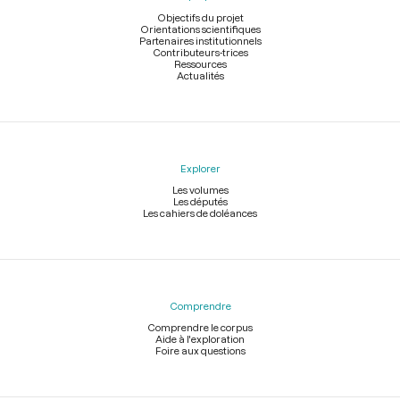
page
Objectifs du projet
Orientations scientifiques
Partenaires institutionnels
Contributeurs-trices
Ressources
Actualités
Explorer
Les volumes
Les députés
Les cahiers de doléances
Comprendre
Comprendre le corpus
Aide à l'exploration
Foire aux questions