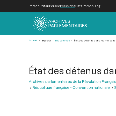
Persée
Portail Persée
Perséides
Data Persée
Blog
ARCHIVES
PARLEMENTAIRES
Fil
Accueil
Explorer
Les volumes
État des détenus dans les maisons de
d'Ariane
État des détenus dan
Archives parlementaires de la Révolution Françai
République française - Convention nationale