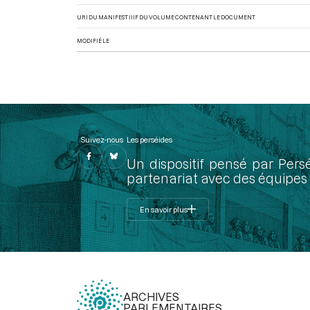
URI DU MANIFEST IIIF DU VOLUME CONTENANT LE DOCUMENT
MODIFIÉ LE
Suivez-nous
Les perséides
Un dispositif pensé par Pers
partenariat avec des équipes 
En savoir plus
ARCHIVES
PARLEMENTAIRES