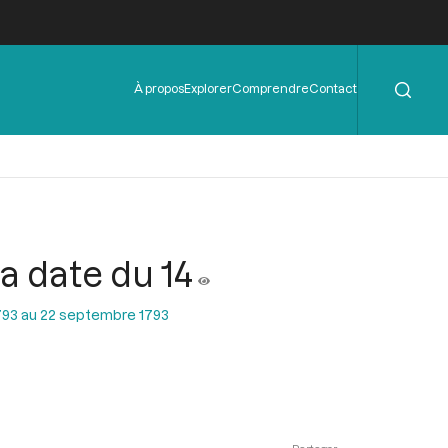
Rechercher
Menu
À propos
Explorer
Comprendre
Contact
de
l'en-
tête
a date du 14
793 au 22 septembre 1793