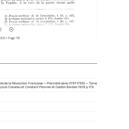
 823
• Page 179
ires de la Révolution Française — Première série (1787-1799) — Tome
t Louis Claveau et Constant Pionnier et Gaston Barbier. 1909. p. 179.