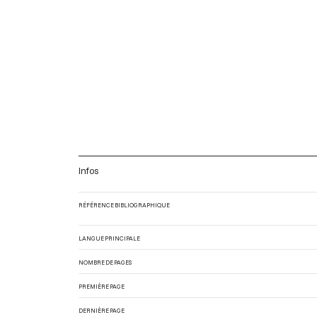
Infos
RÉFÉRENCE BIBLIOGRAPHIQUE
LANGUE PRINCIPALE
NOMBRE DE PAGES
PREMIÈRE PAGE
DERNIÈRE PAGE