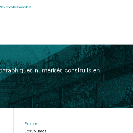
92f9e76bc58e/manifest
onographiques numérisés construits en
Explorer
Les volumes