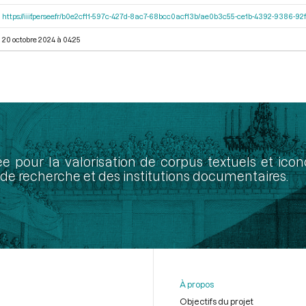
https://iiif.persee.fr/b0e2cf11-597c-427d-8ac7-68bcc0acf13b/ae0b3c55-ce1b-4392-9386-
20 octobre 2024 à 04:25
ée pour la valorisation de corpus textuels et ic
de recherche et des institutions documentaires.
À propos
Objectifs du projet