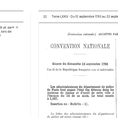
V
Tome LXXIV - Du 12 septembre 1793 au 22 sep
i
s
êt et de
u
 lors de
a
9
l
i
s
e
u
r
M
i
r
a
d
o
r