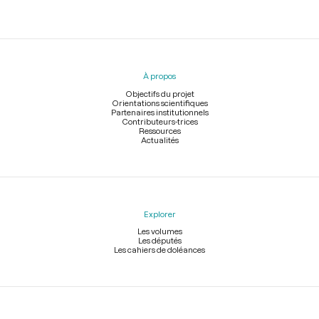
Menu
du
pied
À propos
de
page
Objectifs du projet
Orientations scientifiques
Partenaires institutionnels
Contributeurs-trices
Ressources
Actualités
Explorer
Les volumes
Les députés
Les cahiers de doléances