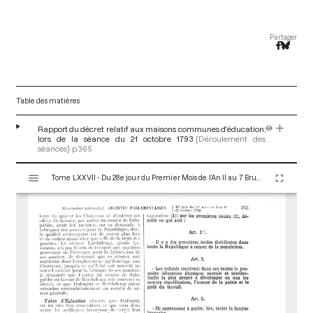
Partager
Table des matières
Rapport du décret relatif aux maisons communes d'éducation,
lors de la séance du 21 octobre 1793
[Déroulement des
séances]
p.365
V
Tome LXXVII - Du 28e jour du Premier Mois de l’An II au 7 Brumaire an II (19 au 28 Octobre 1793)
i
s
u
a
l
i
s
e
u
r