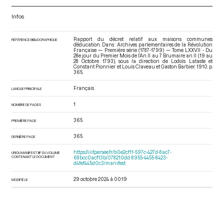
Infos
Rapport du décret relatif aux maisons communes
RÉFÉRENCE BIBLIOGRAPHIQUE
d’éducation. Dans : Archives parlementaires de la Révolution
Française — Première série (1787-1799) — Tome LXXVII - Du
28e jour du Premier Mois de l’An II au 7 Brumaire an II (19 au
28 Octobre 1793)
, sous la direction de Lodoïs Lataste et
Constant Pionnier et Louis Claveau et Gaston Barbier. 1910. p.
365.
Français
LANGUE PRINCIPALE
1
NOMBRE DE PAGES
365
PREMIÈRE PAGE
365
DERNIÈRE PAGE
https://iiif.persee.fr/b0e2cf11-597c-427d-8ac7-
URI DU MANIFEST IIIF DU VOLUME
CONTENANT LE DOCUMENT
68bcc0acf13b/078210dd-8955-4455-8423-
d4fef445d0c3/manifest
29 octobre 2024 à 00:19
MODIFIÉ LE