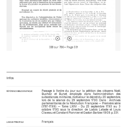
338 sur 786
• Page 331
Infos
Passage à l'ordre du jour sur la pétition des citoyens Noël,
RÉFÉRENCE BIBLIOGRAPHIQUE
Buchez et Bunet, employés dans l'administration des
subsistances militaires, motivé sur le décret du 20 septembre,
lors de la séance du 29 septembre 1793. Dans : Archives
parlementaires de la Révolution Française — Première série
(1787-1799) — Tome LXXV - Du 23 septembre 1793 au 3
octobre 1793
, sous la direction de Lodoïs Lataste et Louis
Claveau et Constant Pionnier et Gaston Barbier. 1909. p. 331.
Français
LANGUE PRINCIPALE