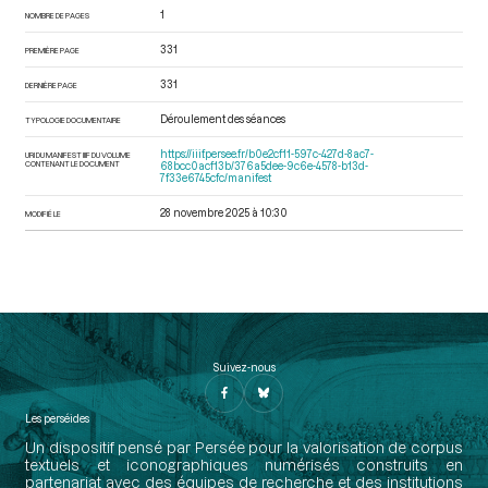
1
NOMBRE DE PAGES
331
PREMIÈRE PAGE
331
DERNIÈRE PAGE
Déroulement des séances
TYPOLOGIE DOCUMENTAIRE
https://iiif.persee.fr/b0e2cf11-597c-427d-8ac7-
URI DU MANIFEST IIIF DU VOLUME
CONTENANT LE DOCUMENT
68bcc0acf13b/376a5dee-9c6e-4578-b13d-
7f33e6745cfc/manifest
28 novembre 2025 à 10:30
MODIFIÉ LE
Suivez-nous
Les perséides
Un dispositif pensé par Persée pour la valorisation de corpus
textuels et iconographiques numérisés construits en
partenariat avec des équipes de recherche et des institutions