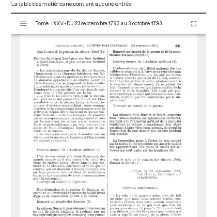
La table des matières ne contient aucune entrée.
V
Tome LXXV - Du 23 septembre 1793 au 3 octobre 1793
i
s
u
a
l
i
s
e
u
r
M
i
r
a
d
o
r