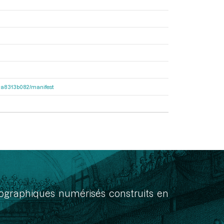
563a8313b082/manifest
onographiques numérisés construits en