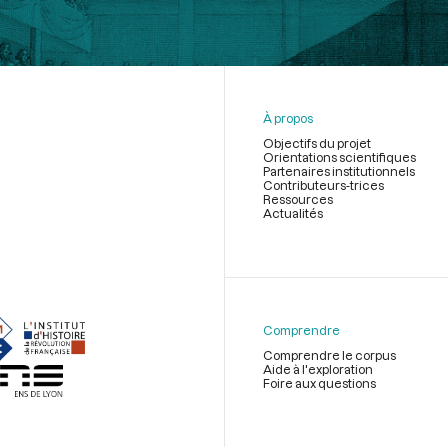
À propos
Objectifs du projet
Orientations scientifiques
Partenaires institutionnels
Contributeurs-trices
Ressources
Actualités
Menu
du
pied
de
Comprendre
page
Comprendre le corpus
Aide à l'exploration
Foire aux questions