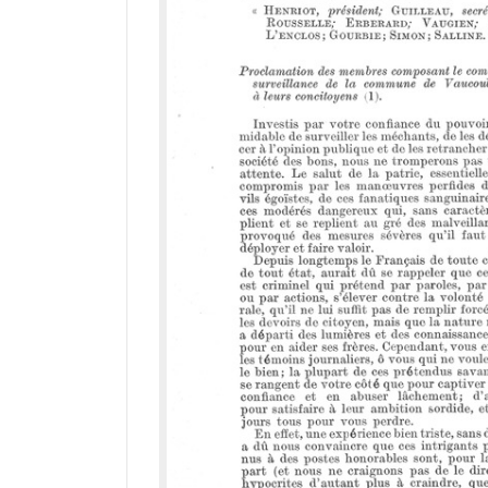
a
d
o
r