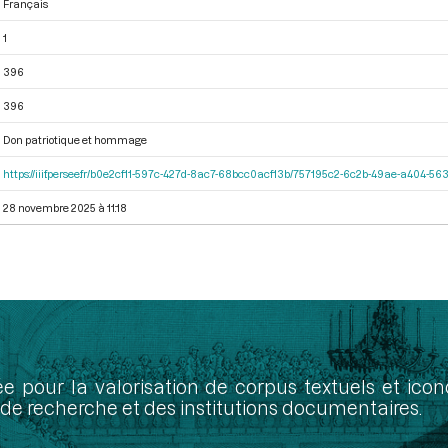
Français
1
396
396
Don patriotique et hommage
https://iiif.persee.fr/b0e2cf11-597c-427d-8ac7-68bcc0acf13b/757195c2-6c2b-49ae-a404-
28 novembre 2025 à 11:18
ée pour la valorisation de corpus textuels et ic
de recherche et des institutions documentaires.