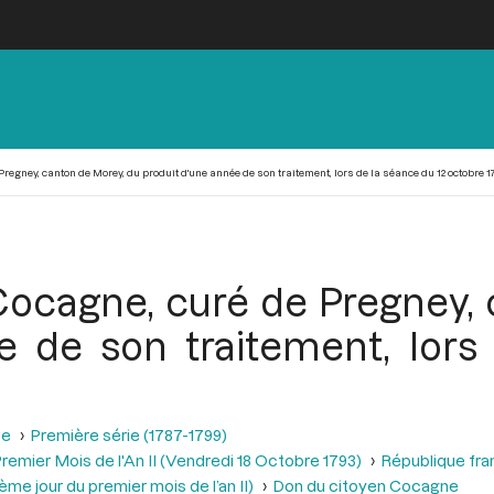
regney, canton de Morey, du produit d'une année de son traitement, lors de la séance du 12 octobre 1
Cocagne, curé de Pregney,
e de son traitement, lors
se
Première série (1787-1799)
remier Mois de l'An II (Vendredi 18 Octobre 1793)
République fra
me jour du premier mois de l’an II)
Don du citoyen Cocagne