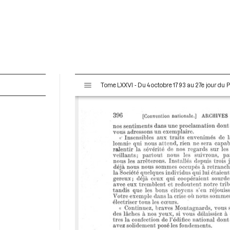
V
Tome LXXVI - Du 4 octobre 1793 au 27e jour du P
i
s
u
a
l
i
s
e
u
r
M
i
r