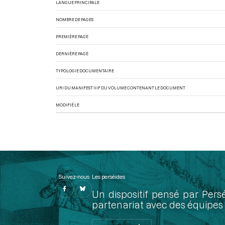
LANGUE PRINCIPALE
NOMBRE DE PAGES
PREMIÈRE PAGE
DERNIÈRE PAGE
TYPOLOGIE DOCUMENTAIRE
URI DU MANIFEST IIIF DU VOLUME CONTENANT LE DOCUMENT
MODIFIÉ LE
Suivez-nous
Les perséides
Un dispositif pensé par Pers
partenariat avec des équipes 