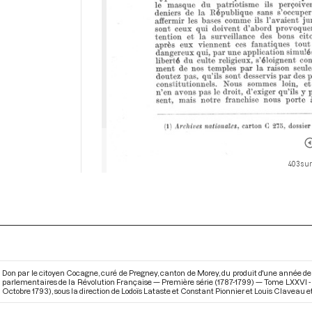
403 sur
Don par le citoyen Cocagne, curé de Pregney, canton de Morey, du produit d'une année de s
parlementaires de la Révolution Française — Première série (1787-1799) — Tome LXXVI - Du
Octobre 1793)
, sous la direction de Lodoïs Lataste et Constant Pionnier et Louis Claveau et