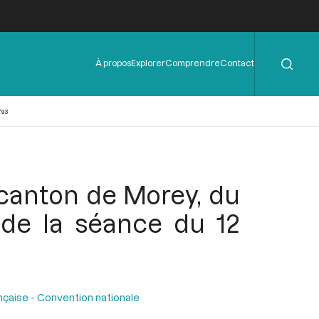
Rechercher
Menu
À propos
Explorer
Comprendre
Contact
de
l'en-
tête
793
 canton de Morey, du
 de la séance du 12
nçaise - Convention nationale