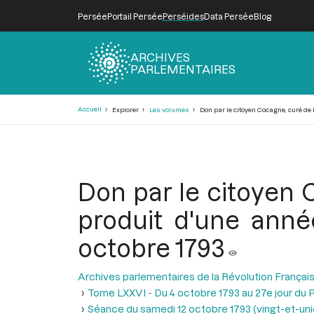
Persée
Portail Persée
Perséides
Data Persée
Blog
ARCHIVES
PARLEMENTAIRES
Fil
Accueil
Explorer
Les volumes
Don par le citoyen Cocagne, curé de P
d'Ariane
Don par le citoyen 
produit d'une anné
octobre 1793
Archives parlementaires de la Révolution Françai
Tome LXXVI - Du 4 octobre 1793 au 27e jour du P
Séance du samedi 12 octobre 1793 (vingt-et-uniè