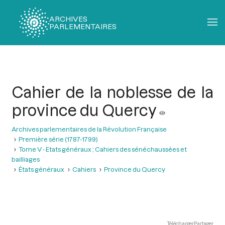
ARCHIVES
PARLEMENTAIRES
Fil
d'Ariane
Cahier de la noblesse de la
province du Quercy
Archives parlementaires de la Révolution Française
Première série (1787-1799)
Tome V - Etats généraux ; Cahiers des sénéchaussées et
bailliages
États généraux
Cahiers
Province du Quercy
Télécharger
Partager