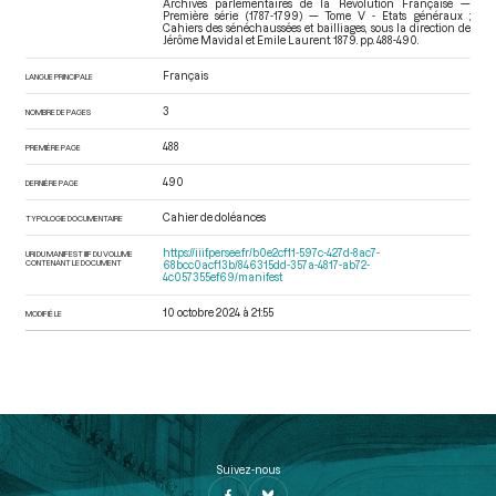
Archives parlementaires de la Révolution Française —
Première série (1787-1799) — Tome V - Etats généraux ;
Cahiers des sénéchaussées et bailliages
, sous la direction de
Jérôme Mavidal et Emile Laurent. 1879. pp. 488-490.
Français
LANGUE PRINCIPALE
3
NOMBRE DE PAGES
488
PREMIÈRE PAGE
490
DERNIÈRE PAGE
Cahier de doléances
TYPOLOGIE DOCUMENTAIRE
https://iiif.persee.fr/b0e2cf11-597c-427d-8ac7-
URI DU MANIFEST IIIF DU VOLUME
CONTENANT LE DOCUMENT
68bcc0acf13b/846315dd-357a-4817-ab72-
4c057355ef69/manifest
10 octobre 2024 à 21:55
MODIFIÉ LE
Suivez-nous