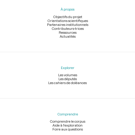
pied
À propos
de
page
Objectifs du projet
Orientations scientifiques
Partenaires institutionnels
Contributeurs-trices
Ressources
Actualités
Explorer
Les volumes
Les députés
Les cahiers de doléances
Comprendre
Comprendre le corpus
Aide à l'exploration
Foire aux questions