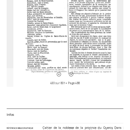
o
r
493 sur 801
• Page 488
Infos
Cahier de la noblesse de la province du Quercy. Dans :
RÉFÉRENCE BIBLIOGRAPHIQUE