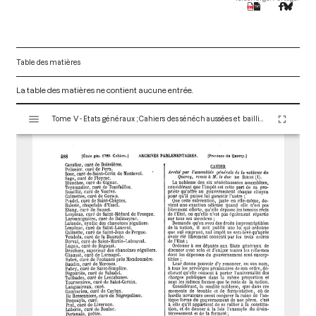
Table des matières
La table des matières ne contient aucune entrée.
V
Tome V - Etats généraux ; Cahiers des sénéchaussées et bailliages
i
s
u
a
l
i
s
e
u
r
M
i
r
a
d