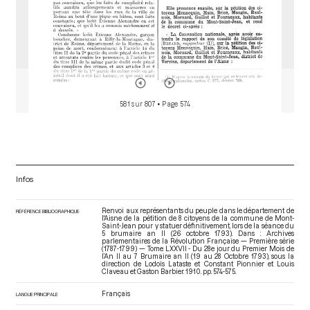
581 sur 807
• Page 574
Infos
Renvoi aux représentants du peuple dans le département de
RÉFÉRENCE BIBLIOGRAPHIQUE
l'Aisne de la pétition de 8 citoyens de la commune de Mont-
Saint-Jean pour y statuer définitivement, lors de la séance du
5 brumaire an II (26 octobre 1793). Dans : Archives
parlementaires de la Révolution Française — Première série
(1787-1799) — Tome LXXVII - Du 28e jour du Premier Mois de
l’An II au 7 Brumaire an II (19 au 28 Octobre 1793)
, sous la
direction de Lodoïs Lataste et Constant Pionnier et Louis
Claveau et Gaston Barbier. 1910. pp. 574-575.
Français
LANGUE PRINCIPALE