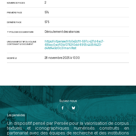
2
NOMBRE DE PAGES
574
PREMIÈRE PAGE
575
DERNIÈRE PAGE
Déroulement des séances
TYPOLOGIE DOCUMENTAIRE
https://iiif.persee.fr/b0e2cf11-597c-427d-8ac7-
URI DU MANIFEST IIIF DU VOLUME
CONTENANT LE DOCUMENT
68bcc0acf13b/078210dd-8955-4455-8423-
d4fef445d0c3/manifest
28 novembre 2025 à 13:30
MODIFIÉ LE
Suivez-nous
Les perséides
Un dispositif pensé par Persée pour la valorisation de corpus
textuels et iconographiques numérisés construits en
partenariat avec des équipes de recherche et des institutions