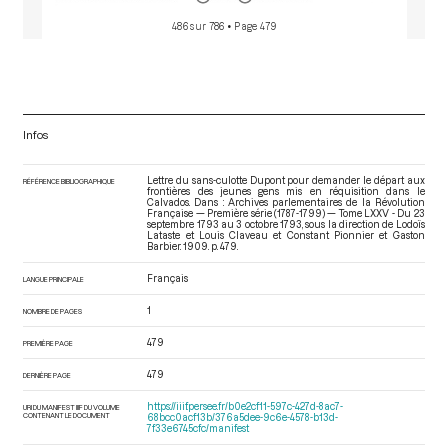
486 sur 786
• Page 479
Infos
Lettre du sans-culotte Dupont pour demander le départ aux
RÉFÉRENCE BIBLIOGRAPHIQUE
frontières des jeunes gens mis en réquisition dans le
Calvados. Dans : Archives parlementaires de la Révolution
Française — Première série (1787-1799) — Tome LXXV - Du 23
septembre 1793 au 3 octobre 1793
, sous la direction de Lodoïs
Lataste et Louis Claveau et Constant Pionnier et Gaston
Barbier. 1909. p. 479.
Français
LANGUE PRINCIPALE
1
NOMBRE DE PAGES
479
PREMIÈRE PAGE
479
DERNIÈRE PAGE
https://iiif.persee.fr/b0e2cf11-597c-427d-8ac7-
URI DU MANIFEST IIIF DU VOLUME
CONTENANT LE DOCUMENT
68bcc0acf13b/376a5dee-9c6e-4578-b13d-
7f33e6745cfc/manifest