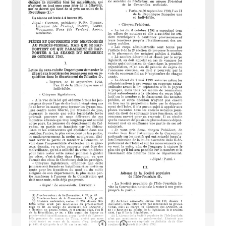
i
s
e
u
r
M
i
r
a
d
o
r