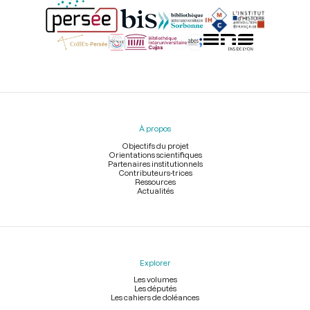
Menu
du
pied
À propos
de
page
Objectifs du projet
Orientations scientifiques
Partenaires institutionnels
Contributeurs-trices
Ressources
Actualités
Explorer
Les volumes
Les députés
Les cahiers de doléances