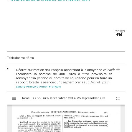
Partager
Table des matières
Décret, sur motion de François, accordant à la citoyenne veuve
Leclabare la somme de 300 livres à titre provisoire et
renvoyant sa pétition au comité de liquidation pour en faire un
rapport, lors de la séance du 16 septembre 1793
[Décret]
p.261
Landry-François-Adrien François
V
Tome LXXIV - Du 12 septembre 1793 au 22 septembre 1793
i
s
u
a
l
i