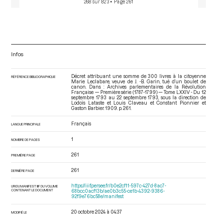
268 sur 823
• Page 261
Infos
Décret attribuant une somme de 300 livres à la citoyenne
RÉFÉRENCE BIBLIOGRAPHIQUE
Marie Leclabare, veuve de J. -B. Garin, tué d’un boulet de
canon. Dans : Archives parlementaires de la Révolution
Française — Première série (1787-1799) — Tome LXXIV - Du 12
septembre 1793 au 22 septembre 1793
, sous la direction de
Lodoïs Lataste et Louis Claveau et Constant Pionnier et
Gaston Barbier. 1909. p. 261.
Français
LANGUE PRINCIPALE
1
NOMBRE DE PAGES
261
PREMIÈRE PAGE
261
DERNIÈRE PAGE
https://iiif.persee.fr/b0e2cf11-597c-427d-8ac7-
URI DU MANIFEST IIIF DU VOLUME
CONTENANT LE DOCUMENT
68bcc0acf13b/ae0b3c55-ce1b-4392-9386-
92f9e76bc58e/manifest
20 octobre 2024 à 04:37
MODIFIÉ LE