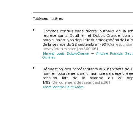
Table des matières
Comptes rendus dans divers journaux de la let
représentants Gauthier et Dubois-Crancé donn
nouvelles de Lyon depuis le quartier général de La Pa
de la séance du 22 septembre 1793
[Corresponda
envoyés en mission]
pp.660-661
Edmond Louis Dubois-Crancé
Antoine François Gaut
Orcières
Déclaration des représentants aux habitants de 
non-remboursement de la monnaie de siège créée 
rebelles, lors de la séance du 22 sep
1793
[Déroulement des séances]
p.661
André Jeanbon Saint-André