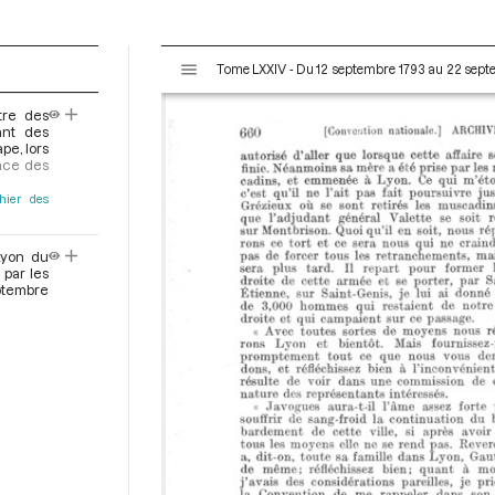
V
Tome LXXIV - Du 12 septembre 1793 au 22 sep
i
s
tre des
u
ant des
a
pe, lors
nce des
l
i
hier des
s
e
Lyon du
u
par les
r
tembre
M
i
r
a
d
o
r