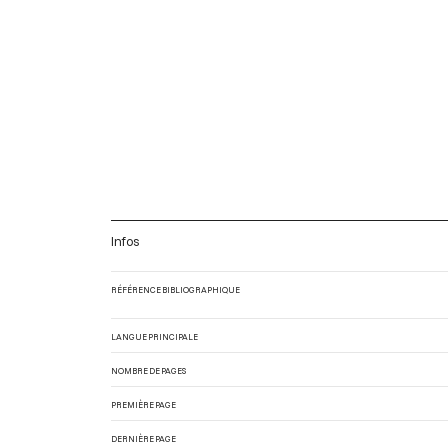
Infos
RÉFÉRENCE BIBLIOGRAPHIQUE
LANGUE PRINCIPALE
NOMBRE DE PAGES
PREMIÈRE PAGE
DERNIÈRE PAGE