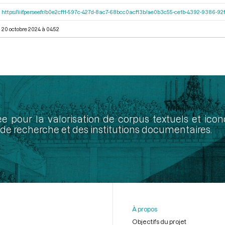
https://iiif.persee.fr/b0e2cf11-597c-427d-8ac7-68bcc0acf13b/ae0b3c55-ce1b-4392-9386-
20 octobre 2024 à 04:52
ée pour la valorisation de corpus textuels et ic
de recherche et des institutions documentaires.
À propos
Objectifs du projet