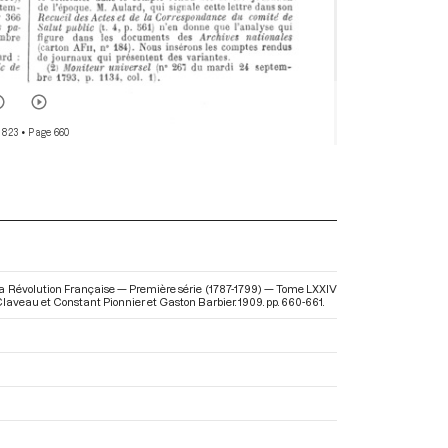
 823
• Page 660
 la Révolution Française — Première série (1787-1799) — Tome LXXIV
s Claveau et Constant Pionnier et Gaston Barbier. 1909. pp. 660-661.