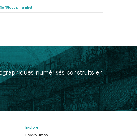
92f9e76bc58e/manifest
onographiques numérisés construits en
Explorer
Les volumes