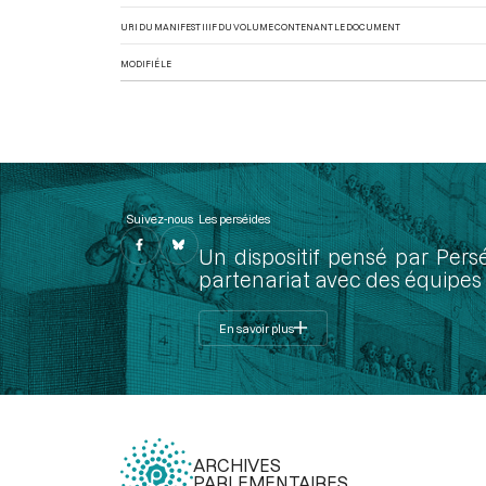
URI DU MANIFEST IIIF DU VOLUME CONTENANT LE DOCUMENT
MODIFIÉ LE
Suivez-nous
Les perséides
Un dispositif pensé par Pers
partenariat avec des équipes 
En savoir plus
ARCHIVES
PARLEMENTAIRES