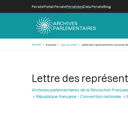
Persée
Portail Persée
Perséides
Data Persée
Blog
ARCHIVES
PARLEMENTAIRES
Fil
Accueil
Explorer
Les volumes
Lettre des représentants Gauthier e
d'Ariane
Lettre des représen
Archives parlementaires de la Révolution Françai
République française - Convention nationale