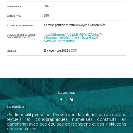
594
PREMIÈRE PAGE
595
DERNIÈRE PAGE
Adresse, pétition et lettre envoyée à l’Assemblée
TYPOLOGIE DOCUMENTAIRE
https://iiif.persee.fr/b0e2cf11-597c-427d-8ac7-
URI DU MANIFEST IIIF DU VOLUME
CONTENANT LE DOCUMENT
68bcc0acf13b/078210dd-8955-4455-8423-
d4fef445d0c3/manifest
28 novembre 2025 à 13:31
MODIFIÉ LE
Suivez-nous
Les perséides
Un dispositif pensé par Persée pour la valorisation de corpus
textuels et iconographiques numérisés construits en
partenariat avec des équipes de recherche et des institutions
documentaires.