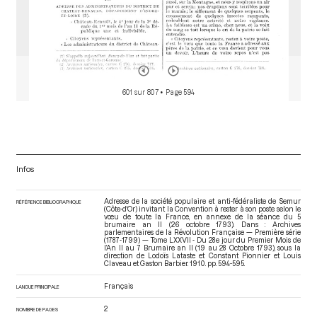
601 sur 807
• Page 594
Infos
Adresse de la société populaire et anti-fédéraliste de Semur
RÉFÉRENCE BIBLIOGRAPHIQUE
(Côte-d'Or) invitant la Convention à rester à son poste selon le
vœu de toute la France, en annexe de la séance du 5
brumaire an II (26 octobre 1793). Dans : Archives
parlementaires de la Révolution Française — Première série
(1787-1799) — Tome LXXVII - Du 28e jour du Premier Mois de
l’An II au 7 Brumaire an II (19 au 28 Octobre 1793)
, sous la
direction de Lodoïs Lataste et Constant Pionnier et Louis
Claveau et Gaston Barbier. 1910. pp. 594-595.
Français
LANGUE PRINCIPALE
2
NOMBRE DE PAGES