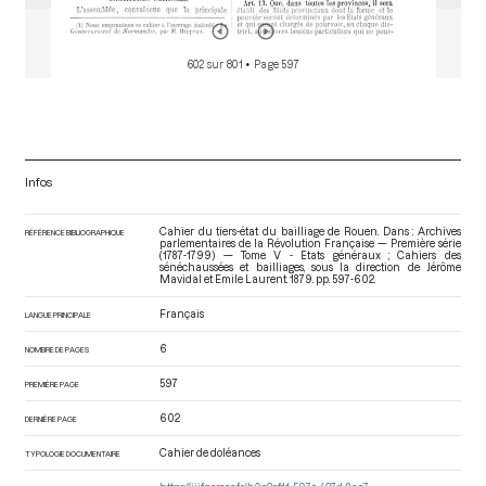
602 sur 801
• Page 597
Infos
Cahier du tiers-état du bailliage de Rouen. Dans : Archives
RÉFÉRENCE BIBLIOGRAPHIQUE
parlementaires de la Révolution Française — Première série
(1787-1799) — Tome V - Etats généraux ; Cahiers des
sénéchaussées et bailliages
, sous la direction de Jérôme
Mavidal et Emile Laurent. 1879. pp. 597-602.
Français
LANGUE PRINCIPALE
6
NOMBRE DE PAGES
597
PREMIÈRE PAGE
602
DERNIÈRE PAGE
Cahier de doléances
TYPOLOGIE DOCUMENTAIRE