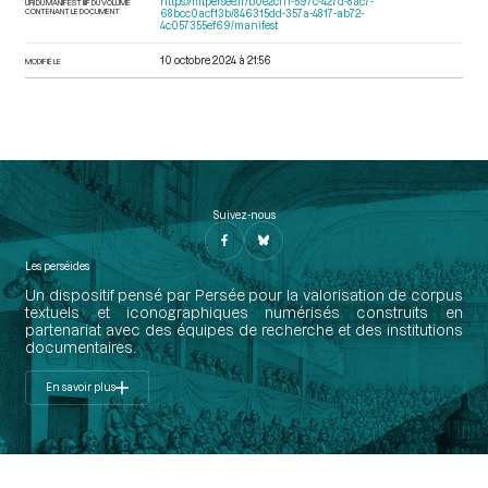
https://iiif.persee.fr/b0e2cf11-597c-427d-8ac7-
URI DU MANIFEST IIIF DU VOLUME
CONTENANT LE DOCUMENT
68bcc0acf13b/846315dd-357a-4817-ab72-
4c057355ef69/manifest
10 octobre 2024 à 21:56
MODIFIÉ LE
Suivez-nous
Les perséides
Un dispositif pensé par Persée pour la valorisation de corpus
textuels et iconographiques numérisés construits en
partenariat avec des équipes de recherche et des institutions
documentaires.
En savoir plus