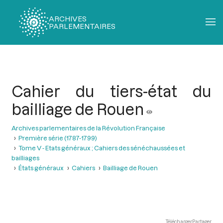
ARCHIVES
PARLEMENTAIRES
Fil
d'Ariane
Cahier du tiers-état du
bailliage de Rouen
Archives parlementaires de la Révolution Française
Première série (1787-1799)
Tome V - Etats généraux ; Cahiers des sénéchaussées et
bailliages
États généraux
Cahiers
Bailliage de Rouen
Télécharger
Partager