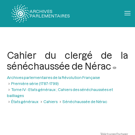
ARCHIVES
PARLEMENTAIRES
Fil
d'Ariane
Cahier du clergé de la
sénéchaussée de Nérac
Archives parlementaires de la Révolution Française
Première série (1787-1799)
Tome IV - Etats généraux ; Cahiers des sénéchaussées et
bailliages
États généraux
Cahiers
Sénéchaussée de Nérac
Télécharger
Partager