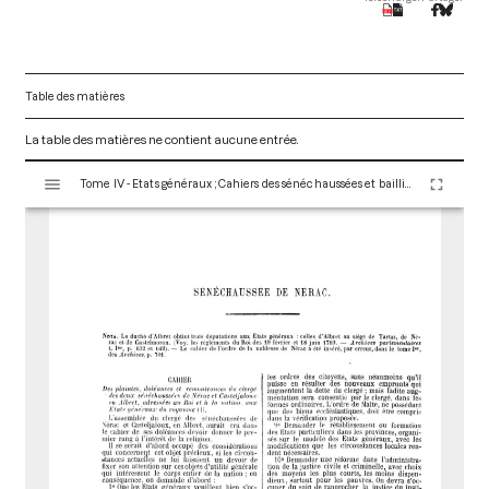
Table des matières
La table des matières ne contient aucune entrée.
V
Tome IV - Etats généraux ; Cahiers des sénéchaussées et bailliages
i
s
u
a
l
i
s
e
u
r
M
i
r
a
d