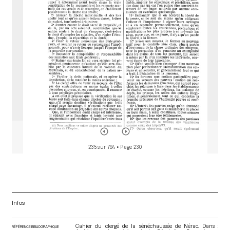
o
r
235 sur 794
• Page 230
Infos
Cahier du clergé de la sénéchaussée de Nérac. Dans :
RÉFÉRENCE BIBLIOGRAPHIQUE