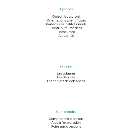
pied
À propos
de
page
Objectifs du projet
Orientations scientifiques
Partenaires institutionnels
Contributeurs-trices
Ressources
Actualités
Explorer
Les volumes
Les députés
Les cahiers de doléances
Comprendre
Comprendre le corpus
Aide à l'exploration
Foire aux questions