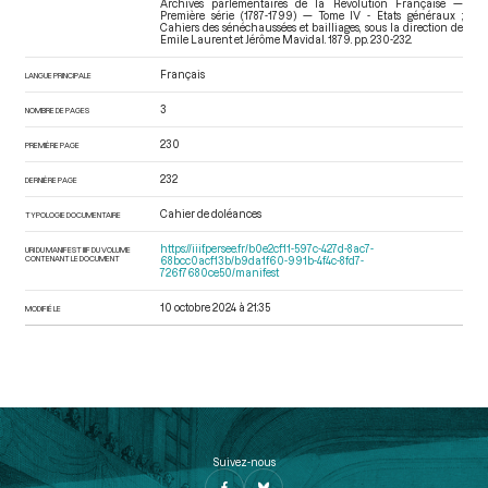
Archives parlementaires de la Révolution Française —
Première série (1787-1799) — Tome IV - Etats généraux ;
Cahiers des sénéchaussées et bailliages
, sous la direction de
Emile Laurent et Jérôme Mavidal. 1879. pp. 230-232.
Français
LANGUE PRINCIPALE
3
NOMBRE DE PAGES
230
PREMIÈRE PAGE
232
DERNIÈRE PAGE
Cahier de doléances
TYPOLOGIE DOCUMENTAIRE
https://iiif.persee.fr/b0e2cf11-597c-427d-8ac7-
URI DU MANIFEST IIIF DU VOLUME
CONTENANT LE DOCUMENT
68bcc0acf13b/b9da1f60-991b-4f4c-8fd7-
726f7680ce50/manifest
10 octobre 2024 à 21:35
MODIFIÉ LE
Suivez-nous