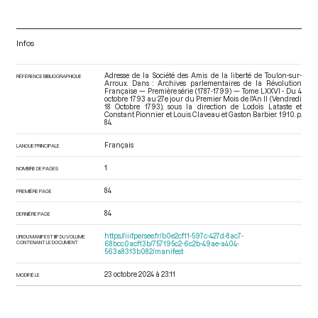
Infos
Adresse de la Société des Amis de la liberté de Toulon-sur-
RÉFÉRENCE BIBLIOGRAPHIQUE
Arroux. Dans : Archives parlementaires de la Révolution
Française — Première série (1787-1799) — Tome LXXVI - Du 4
octobre 1793 au 27e jour du Premier Mois de l'An II (Vendredi
18 Octobre 1793)
, sous la direction de Lodoïs Lataste et
Constant Pionnier et Louis Claveau et Gaston Barbier. 1910. p.
84.
Français
LANGUE PRINCIPALE
1
NOMBRE DE PAGES
84
PREMIÈRE PAGE
84
DERNIÈRE PAGE
https://iiif.persee.fr/b0e2cf11-597c-427d-8ac7-
URI DU MANIFEST IIIF DU VOLUME
CONTENANT LE DOCUMENT
68bcc0acf13b/757195c2-6c2b-49ae-a404-
563a8313b082/manifest
23 octobre 2024 à 23:11
MODIFIÉ LE