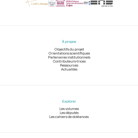
Menu
du
pied
À propos
de
page
Objectifs du projet
Orientations scientifiques
Partenaires institutionnels
Contributeurs-trices
Ressources
Actualités
Explorer
Les volumes
Les députés
Les cahiers de doléances