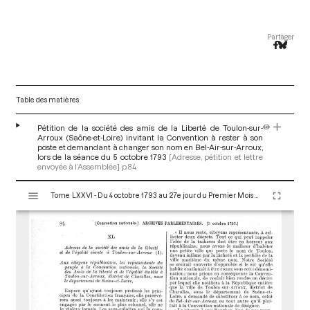
Partager
Table des matières
Pétition de la société des amis de la Liberté de Toulon-sur-
Arroux (Saône-et-Loire) invitant la Convention à rester à son
poste et demandant à changer son nom en Bel-Air-sur-Arroux,
lors de la séance du 5 octobre 1793
[Adresse, pétition et lettre
envoyée à l’Assemblée]
p.84
V
Tome LXXVI - Du 4 octobre 1793 au 27e jour du Premier Mois de l'An II (Vendredi 18 Octobre 1793)
i
s
u
a
l
i
s
e
u