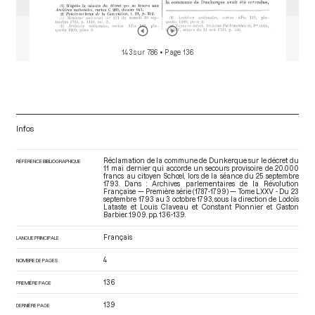
143 sur 786
• Page 136
Infos
Réclamation de la commune de Dunkerque sur le décret du
RÉFÉRENCE BIBLIOGRAPHIQUE
11 mai dernier qui accorde un secours provisoire de 20.000
francs au citoyen Schœl, lors de la séance du 25 septembre
1793. Dans : Archives parlementaires de la Révolution
Française — Première série (1787-1799) — Tome LXXV - Du 23
septembre 1793 au 3 octobre 1793
, sous la direction de Lodoïs
Lataste et Louis Claveau et Constant Pionnier et Gaston
Barbier. 1909. pp. 136-139.
Français
LANGUE PRINCIPALE
4
NOMBRE DE PAGES
136
PREMIÈRE PAGE
139
DERNIÈRE PAGE