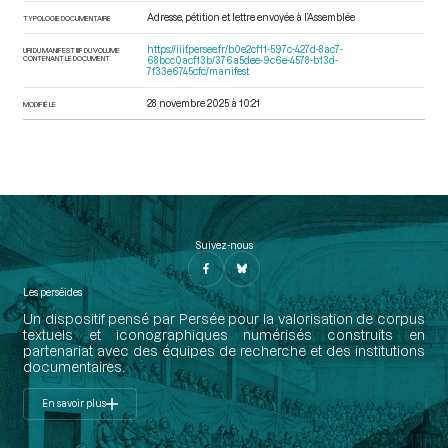
Adresse, pétition et lettre envoyée à l’Assemblée
TYPOLOGIE DOCUMENTAIRE
https://iiif.persee.fr/b0e2cf11-597c-427d-8ac7-
URI DU MANIFEST IIIF DU VOLUME
CONTENANT LE DOCUMENT
68bcc0acf13b/376a5dee-9c6e-4578-b13d-
7f33e6745cfc/manifest
28 novembre 2025 à 10:21
MODIFIÉ LE
Suivez-nous
Les perséides
Un dispositif pensé par Persée pour la valorisation de corpus
textuels et iconographiques numérisés construits en
partenariat avec des équipes de recherche et des institutions
documentaires.
En savoir plus