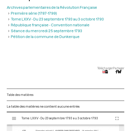
Archives parlementaires de la Révolution Française
Première série (1787-1799)
Tome LXXV - Du 23 septembre 1793 au 3 octobre 1793
République française - Convention nationale
Séance du mercredi 25 septembre 1793
Pétition de la commune de Dunkerque
Télécharger
Partager
Table des matières
La table des matières ne contient aucune entrée.
V
Tome LXXV - Du 23 septembre 1793 au 3 octobre 1793
i
s