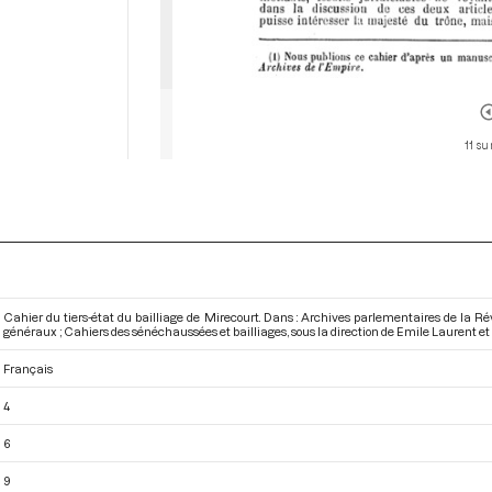
11 su
Cahier du tiers-état du bailliage de Mirecourt. Dans : Archives parlementaires de la R
généraux ; Cahiers des sénéchaussées et bailliages
, sous la direction de Emile Laurent et
Français
4
6
9