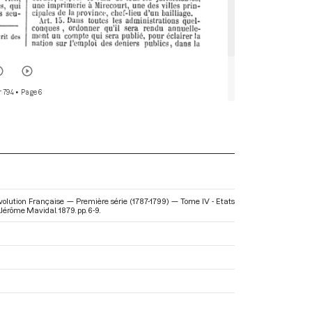
r 794
• Page 6
évolution Française — Première série (1787-1799) — Tome IV - Etats
 Jérôme Mavidal. 1879. pp. 6-9.