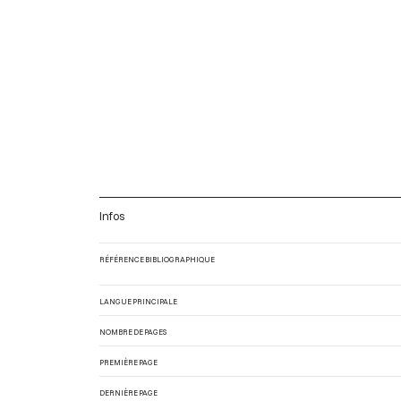
Infos
RÉFÉRENCE BIBLIOGRAPHIQUE
LANGUE PRINCIPALE
NOMBRE DE PAGES
PREMIÈRE PAGE
DERNIÈRE PAGE