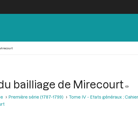
 Mirecourt
du bailliage de Mirecourt
se
Première série (1787-1799)
Tome IV - Etats généraux ; Cahie
urt