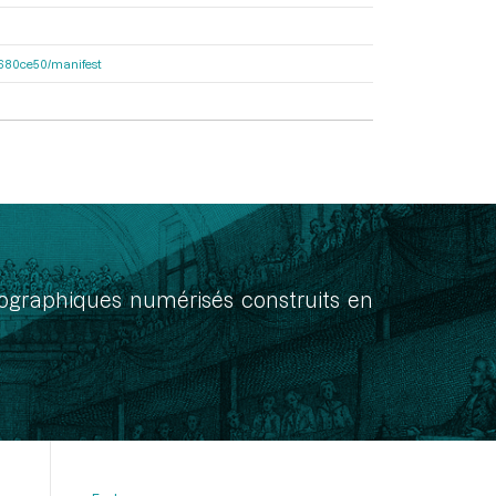
f7680ce50/manifest
onographiques numérisés construits en