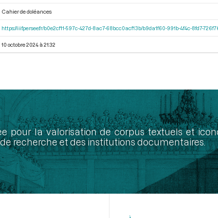
Cahier de doléances
https://iiif.persee.fr/b0e2cf11-597c-427d-8ac7-68bcc0acf13b/b9da1f60-991b-4f4c-8fd7-726
10 octobre 2024 à 21:32
ée pour la valorisation de corpus textuels et ic
de recherche et des institutions documentaires.