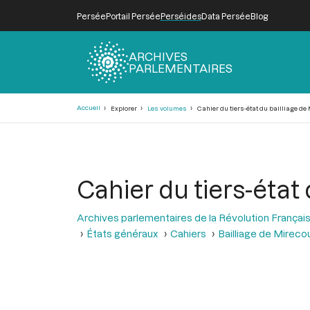
Persée
Portail Persée
Perséides
Data Persée
Blog
ARCHIVES
PARLEMENTAIRES
Fil
Accueil
Explorer
Les volumes
Cahier du tiers-état du bailliage de
d'Ariane
Cahier du tiers-état 
Archives parlementaires de la Révolution Françai
États généraux
Cahiers
Bailliage de Mireco