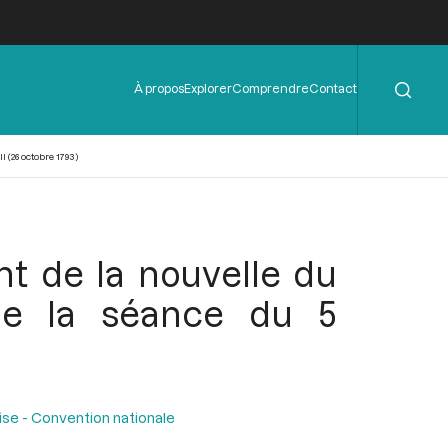
Rechercher
Menu
À propos
Explorer
Comprendre
Contact
de
l'en-
tête
 (26 octobre 1793)
ant de la nouvelle du
 de la séance du 5
ise - Convention nationale