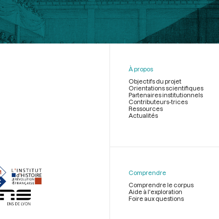
À propos
Objectifs du projet
Orientations scientifiques
Partenaires institutionnels
Contributeurs-trices
Ressources
Actualités
Menu
du
pied
de
Comprendre
page
Comprendre le corpus
Aide à l'exploration
Foire aux questions