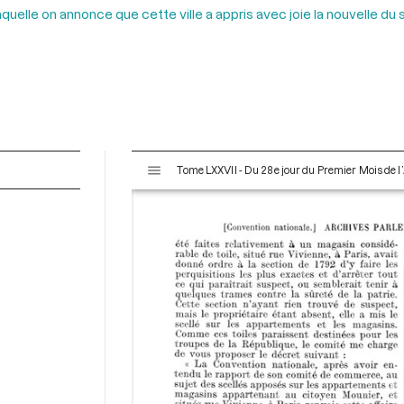
aquelle on annonce que cette ville a appris avec joie la nouvelle d
V
Tome LXXVII - Du 28e jour du Premier Mois de l’
i
s
u
a
l
i
s
e
u
r
M
i