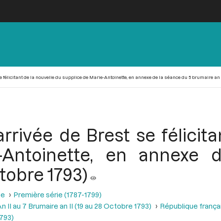
se félicitant de la nouvelle du supplice de Marie-Antoinette, en annexe de la séance du 5 brumaire an II
 arrivée de Brest se félicit
-Antoinette, en annexe
ctobre 1793)
se
Première série (1787-1799)
 II au 7 Brumaire an II (19 au 28 Octobre 1793)
République frança
1793)