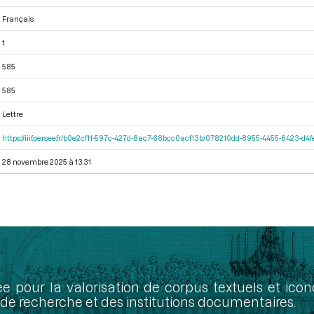
Français
1
585
585
Lettre
https://iiif.persee.fr/b0e2cf11-597c-427d-8ac7-68bcc0acf13b/078210dd-8955-4455-8423-d
28 novembre 2025 à 13:31
ée pour la valorisation de corpus textuels et ic
de recherche et des institutions documentaires.