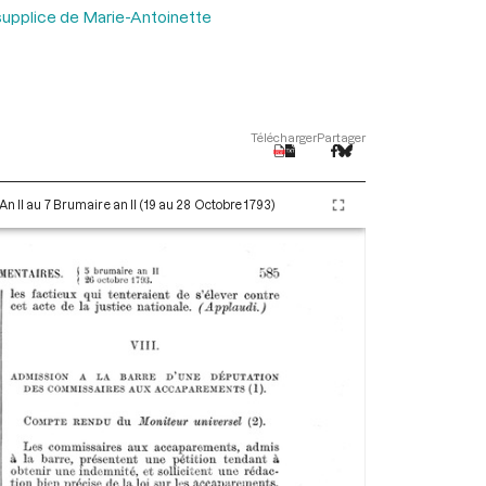
u supplice de Marie-Antoinette
Télécharger
Partager
An II au 7 Brumaire an II (19 au 28 Octobre 1793)