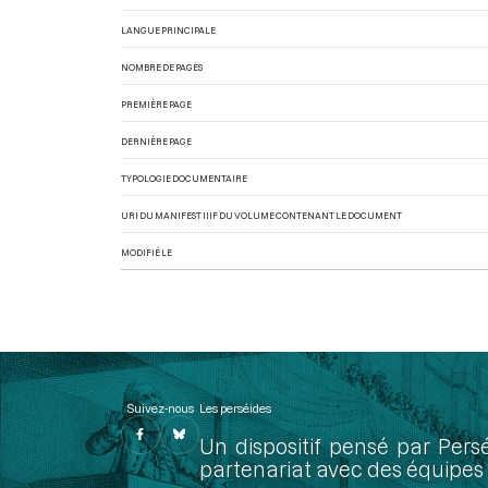
LANGUE PRINCIPALE
NOMBRE DE PAGES
PREMIÈRE PAGE
DERNIÈRE PAGE
TYPOLOGIE DOCUMENTAIRE
URI DU MANIFEST IIIF DU VOLUME CONTENANT LE DOCUMENT
MODIFIÉ LE
Suivez-nous
Les perséides
Un dispositif pensé par Pers
partenariat avec des équipes 