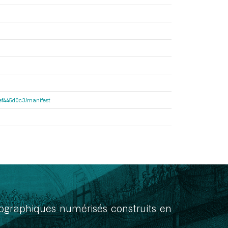
4fef445d0c3/manifest
onographiques numérisés construits en