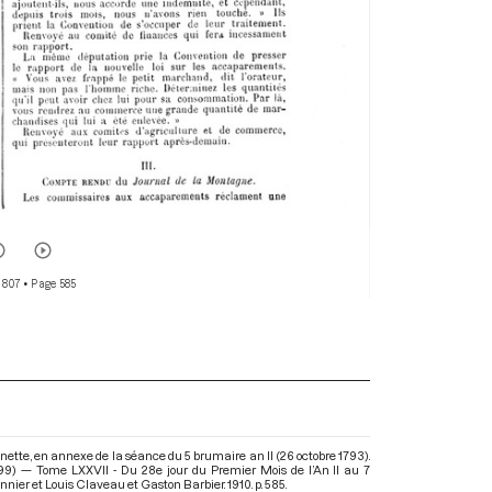
 807
• Page 585
oinette, en annexe de la séance du 5 brumaire an II (26 octobre 1793).
99) — Tome LXXVII - Du 28e jour du Premier Mois de l’An II au 7
onnier et Louis Claveau et Gaston Barbier. 1910. p. 585.