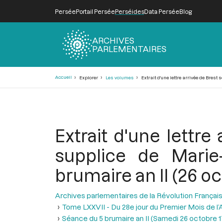
Persée
Portail Persée
Perséides
Data Persée
Blog
ARCHIVES
PARLEMENTAIRES
Fil
Accueil
Explorer
Les volumes
Extrait d'une lettre arrivée de Brest 
d'Ariane
Extrait d'une lettre
supplice de Marie
brumaire an II (26 o
Archives parlementaires de la Révolution Françai
Tome LXXVII - Du 28e jour du Premier Mois de l’An
Séance du 5 brumaire an II (Samedi 26 octobre 