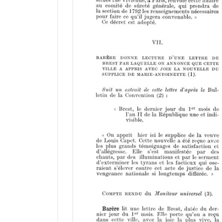
r
a
d
o
r