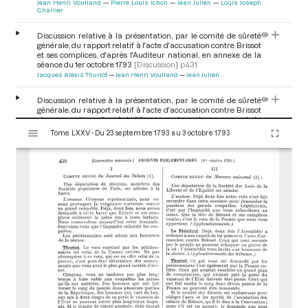
Jean Henri Voulland
Pierre Louis Ichon
Jean Julien
Louis Joseph
Charlier
Discussion relative à la présentation, par le comité de sûreté
générale, du rapport relatif à l'acte d'accusation contre Brissot
et ses complices, d'après l'Auditeur national, en annexe de la
séance du 1er octobre 1793
[Discussion]
p.431
Jacques Alexis Thuriot
Jean Henri Voulland
Jean Julien
Discussion relative à la présentation, par le comité de sûreté
générale, du rapport relatif à l'acte d'accusation contre Brissot
et ses complices, d'après le Mercure universel, en annexe de la
V
séance du 1er octobre 1793
[Discussion]
p.431
Tome LXXV - Du 23 septembre 1793 au 3 octobre 1793
i
Jacques Alexis Thuriot
Louis Joseph Charlier
s
u
a
l
i
s
e
u
r
M
i
r
a