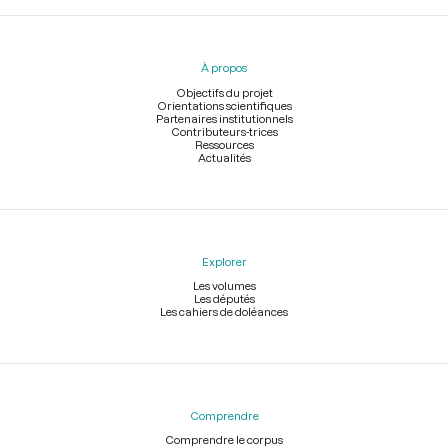
Menu
du
pied
À propos
de
page
Objectifs du projet
Orientations scientifiques
Partenaires institutionnels
Contributeurs-trices
Ressources
Actualités
Explorer
Les volumes
Les députés
Les cahiers de doléances
Comprendre
Comprendre le corpus