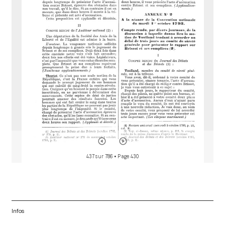
d
o
r
437 sur 786
• Page 430
Infos