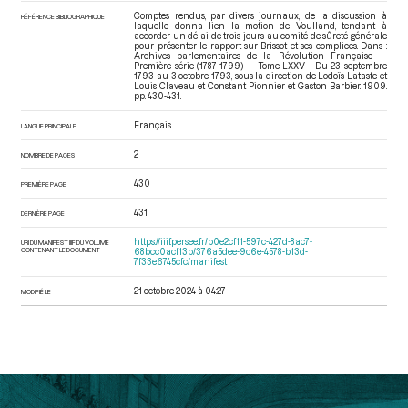
Comptes rendus, par divers journaux, de la discussion à
RÉFÉRENCE BIBLIOGRAPHIQUE
laquelle donna lien la motion de Voulland, tendant à
accorder un délai de trois jours au comité de sûreté générale
pour présenter le rapport sur Brissot et ses complices. Dans :
Archives parlementaires de la Révolution Française —
Première série (1787-1799) — Tome LXXV - Du 23 septembre
1793 au 3 octobre 1793
, sous la direction de Lodoïs Lataste et
Louis Claveau et Constant Pionnier et Gaston Barbier. 1909.
pp. 430-431.
Français
LANGUE PRINCIPALE
2
NOMBRE DE PAGES
430
PREMIÈRE PAGE
431
DERNIÈRE PAGE
https://iiif.persee.fr/b0e2cf11-597c-427d-8ac7-
URI DU MANIFEST IIIF DU VOLUME
CONTENANT LE DOCUMENT
68bcc0acf13b/376a5dee-9c6e-4578-b13d-
7f33e6745cfc/manifest
21 octobre 2024 à 04:27
MODIFIÉ LE