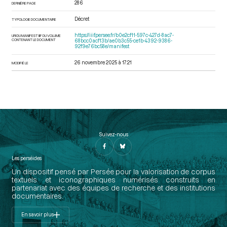
286
DERNIÈRE PAGE
Décret
TYPOLOGIE DOCUMENTAIRE
https://iiif.persee.fr/b0e2cf11-597c-427d-8ac7-
URI DU MANIFEST IIIF DU VOLUME
CONTENANT LE DOCUMENT
68bcc0acf13b/ae0b3c55-ce1b-4392-9386-
92f9e76bc58e/manifest
26 novembre 2025 à 17:21
MODIFIÉ LE
Suivez-nous
Les perséides
Un dispositif pensé par Persée pour la valorisation de corpus
textuels et iconographiques numérisés construits en
partenariat avec des équipes de recherche et des institutions
documentaires.
En savoir plus