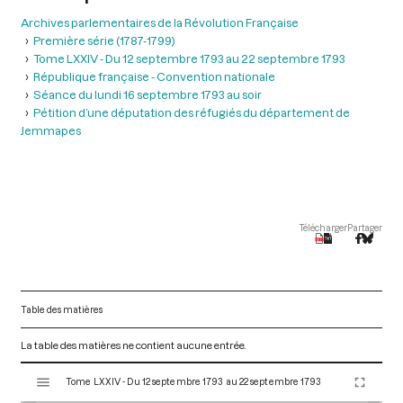
Archives parlementaires de la Révolution Française
Première série (1787-1799)
Tome LXXIV - Du 12 septembre 1793 au 22 septembre 1793
République française - Convention nationale
Séance du lundi 16 septembre 1793 au soir
Pétition d’une députation des réfugiés du département de
Jemmapes
Télécharger
Partager
Table des matières
La table des matières ne contient aucune entrée.
V
Tome LXXIV - Du 12 septembre 1793 au 22 septembre 1793
i