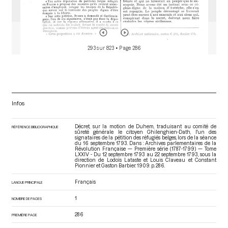
293 sur 823
• Page 286
Infos
Décret, sur la motion de Duhem, traduisant au comité de
RÉFÉRENCE BIBLIOGRAPHIQUE
sûreté générale le citoyen Ghilenghien-Dath, l'un des
signataires de la pétition des réfugiés belges, lors de la séance
du 16 septembre 1793. Dans : Archives parlementaires de la
Révolution Française — Première série (1787-1799) — Tome
LXXIV - Du 12 septembre 1793 au 22 septembre 1793
, sous la
direction de Lodoïs Lataste et Louis Claveau et Constant
Pionnier et Gaston Barbier. 1909. p. 286.
Français
LANGUE PRINCIPALE
1
NOMBRE DE PAGES
286
PREMIÈRE PAGE