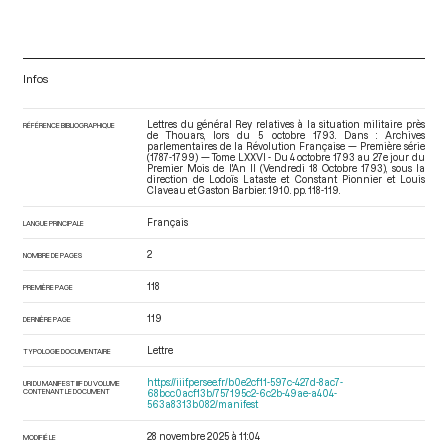
Infos
Lettres du général Rey relatives à la situation militaire près
RÉFÉRENCE BIBLIOGRAPHIQUE
de Thouars, lors du 5 octobre 1793. Dans : Archives
parlementaires de la Révolution Française — Première série
(1787-1799) — Tome LXXVI - Du 4 octobre 1793 au 27e jour du
Premier Mois de l'An II (Vendredi 18 Octobre 1793)
, sous la
direction de Lodoïs Lataste et Constant Pionnier et Louis
Claveau et Gaston Barbier. 1910. pp. 118-119.
Français
LANGUE PRINCIPALE
2
NOMBRE DE PAGES
118
PREMIÈRE PAGE
119
DERNIÈRE PAGE
Lettre
TYPOLOGIE DOCUMENTAIRE
https://iiif.persee.fr/b0e2cf11-597c-427d-8ac7-
URI DU MANIFEST IIIF DU VOLUME
CONTENANT LE DOCUMENT
68bcc0acf13b/757195c2-6c2b-49ae-a404-
563a8313b082/manifest
28 novembre 2025 à 11:04
MODIFIÉ LE