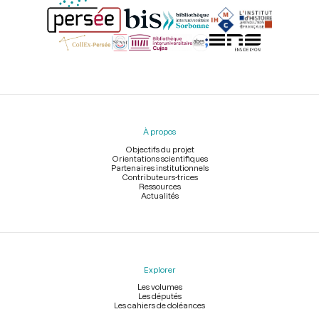
Menu
du
pied
À propos
de
page
Objectifs du projet
Orientations scientifiques
Partenaires institutionnels
Contributeurs-trices
Ressources
Actualités
Explorer
Les volumes
Les députés
Les cahiers de doléances