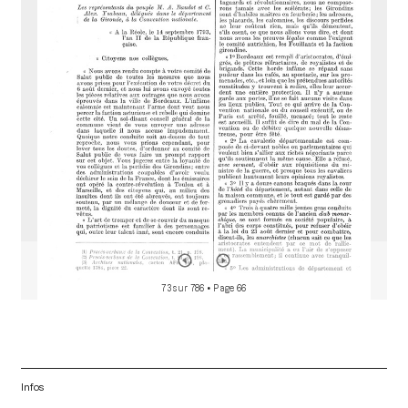
a
d
o
r
73 sur 786
• Page 66
Infos