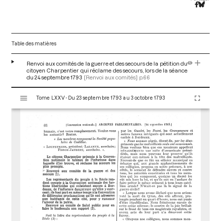
Table des matières
Renvoi aux comités de la guerre et des secours de la pétition du
citoyen Charpentier qui réclame des secours, lors de la séance
du 24 septembre 1793
[Renvoi aux comités]
p.66
V
Tome LXXV - Du 23 septembre 1793 au 3 octobre 1793
i
s
u
a
l
i
s
e
u
r
M
i
r