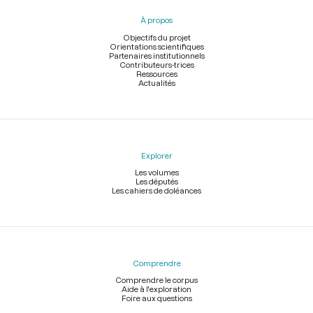
pied
À propos
de
page
Objectifs du projet
Orientations scientifiques
Partenaires institutionnels
Contributeurs-trices
Ressources
Actualités
Explorer
Les volumes
Les députés
Les cahiers de doléances
Comprendre
Comprendre le corpus
Aide à l'exploration
Foire aux questions