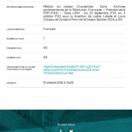
Pétition du citoyen Charpentier . Dans : Archives
RÉFÉRENCE BIBLIOGRAPHIQUE
parlementaires de la Révolution Française — Première série
(1787-1799) — Tome LXXV - Du 23 septembre 1793 au 3
octobre 1793
, sous la direction de Lodoïs Lataste et Louis
Claveau et Constant Pionnier et Gaston Barbier. 1909. p. 66.
Français
LANGUE PRINCIPALE
1
NOMBRE DE PAGES
66
PREMIÈRE PAGE
66
DERNIÈRE PAGE
https://iiif.persee.fr/b0e2cf11-597c-427d-8ac7-
URI DU MANIFEST IIIF DU VOLUME
CONTENANT LE DOCUMENT
68bcc0acf13b/376a5dee-9c6e-4578-b13d-
7f33e6745cfc/manifest
21 octobre 2024 à 04:26
MODIFIÉ LE
Suivez-nous