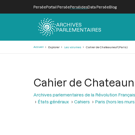
Persée
Portail Persée
Perséides
Data Persée
Blog
ARCHIVES
PARLEMENTAIRES
Fil
Accueil
Explorer
Les volumes
Cahier de Chateauneuf (Paris)
d'Ariane
Cahier de Chateaune
Archives parlementaires de la Révolution Françai
États généraux
Cahiers
Paris (hors les murs