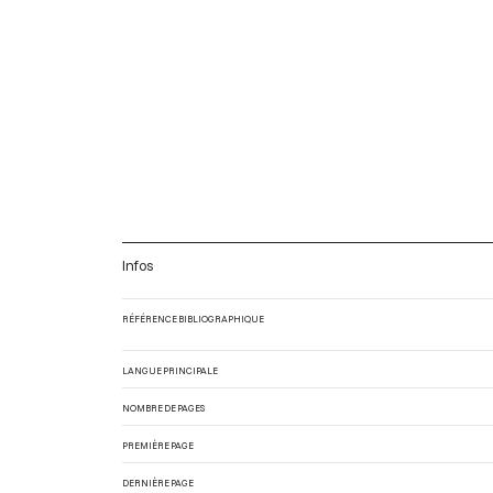
Infos
RÉFÉRENCE BIBLIOGRAPHIQUE
LANGUE PRINCIPALE
NOMBRE DE PAGES
PREMIÈRE PAGE
DERNIÈRE PAGE