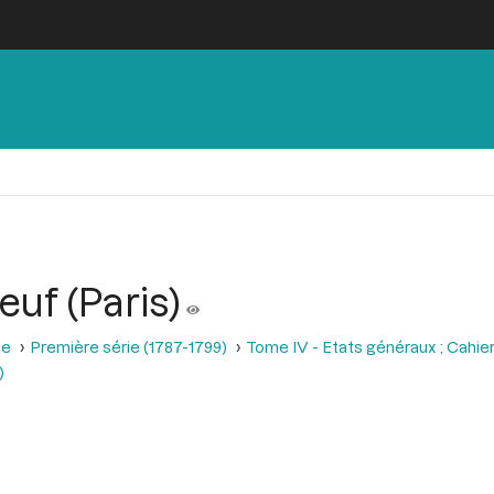
uf (Paris)
se
Première série (1787-1799)
Tome IV - Etats généraux ; Cahie
)