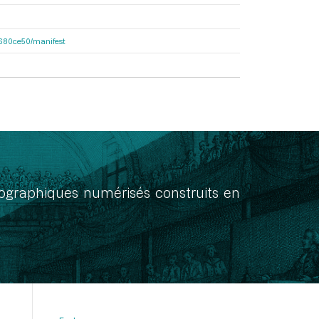
f7680ce50/manifest
onographiques numérisés construits en