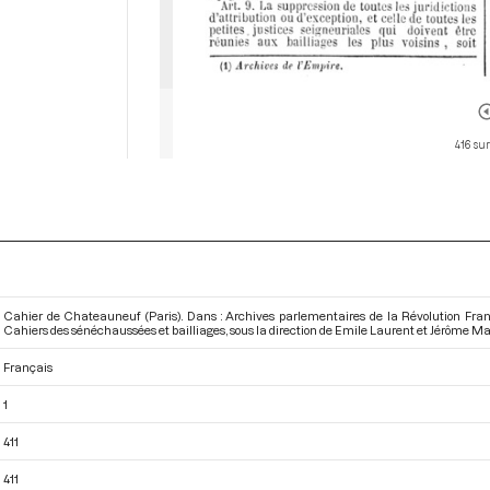
416 su
Cahier de Chateauneuf (Paris). Dans : Archives parlementaires de la Révolution Fran
Cahiers des sénéchaussées et bailliages
, sous la direction de Emile Laurent et Jérôme Mavi
Français
1
411
411