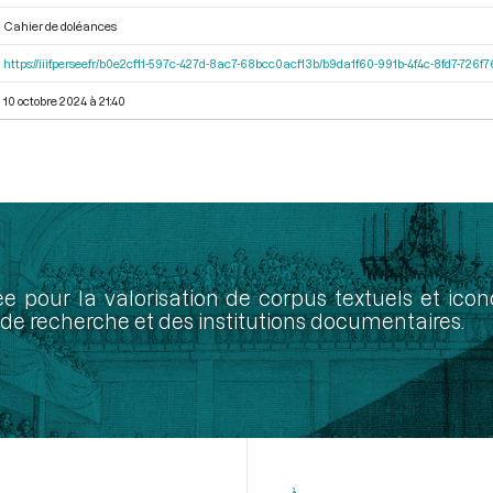
Cahier de doléances
https://iiif.persee.fr/b0e2cf11-597c-427d-8ac7-68bcc0acf13b/b9da1f60-991b-4f4c-8fd7-726
10 octobre 2024 à 21:40
ée pour la valorisation de corpus textuels et ic
de recherche et des institutions documentaires.