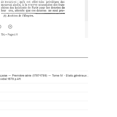
r 794
• Page 411
çaise — Première série (1787-1799) — Tome IV - Etats généraux ;
dal. 1879. p. 411.