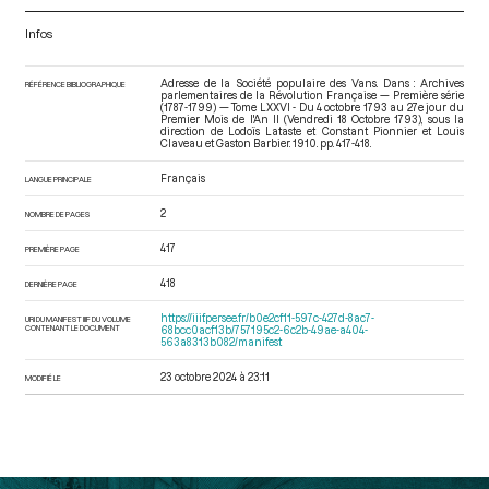
Infos
Adresse de la Société populaire des Vans. Dans : Archives
RÉFÉRENCE BIBLIOGRAPHIQUE
parlementaires de la Révolution Française — Première série
(1787-1799) — Tome LXXVI - Du 4 octobre 1793 au 27e jour du
Premier Mois de l'An II (Vendredi 18 Octobre 1793)
, sous la
direction de Lodoïs Lataste et Constant Pionnier et Louis
Claveau et Gaston Barbier. 1910. pp. 417-418.
Français
LANGUE PRINCIPALE
2
NOMBRE DE PAGES
417
PREMIÈRE PAGE
418
DERNIÈRE PAGE
https://iiif.persee.fr/b0e2cf11-597c-427d-8ac7-
URI DU MANIFEST IIIF DU VOLUME
CONTENANT LE DOCUMENT
68bcc0acf13b/757195c2-6c2b-49ae-a404-
563a8313b082/manifest
23 octobre 2024 à 23:11
MODIFIÉ LE