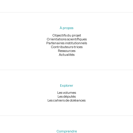
Menu
du
pied
À propos
de
page
Objectifs du projet
Orientations scientifiques
Partenaires institutionnels
Contributeurs-trices
Ressources
Actualités
Explorer
Les volumes
Les députés
Les cahiers de doléances
Comprendre