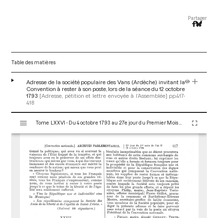
Partager
Table des matières
Adresse de la société populaire des Vans (Ardèche) invitant la
Convention à rester à son poste, lors de la séance du 12 octobre
1793
[Adresse, pétition et lettre envoyée à l’Assemblée]
pp.417-
418
V
Tome LXXVI - Du 4 octobre 1793 au 27e jour du Premier Mois de l'An II (Vendredi 18 Octobre 1793)
i
s
u
a
l
i
s
e
u
r