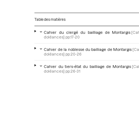
Table des matières
Cahier du clergé du bailliage de Montargis
[Ca
doléances]
pp.17-20
Cahier de la noblesse du bailliage de Montargis
[Ca
doléances]
pp.20-26
Cahier du tiers-état du bailliage de Montargis
[Ca
doléances]
pp.26-31