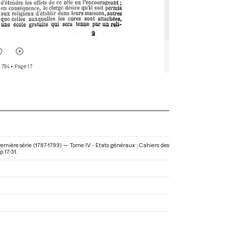
r 794
• Page 17
remière série (1787-1799) — Tome IV - Etats généraux ; Cahiers des
. 17-31.