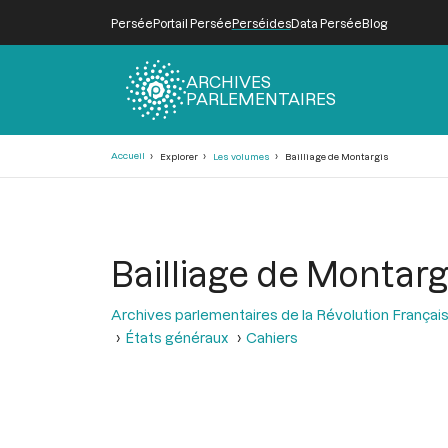
Persée
Portail Persée
Perséides
Data Persée
Blog
ARCHIVES
PARLEMENTAIRES
Fil
Accueil
Explorer
Les volumes
Bailliage de Montargis
d'Ariane
Bailliage de Montarg
Archives parlementaires de la Révolution Françai
États généraux
Cahiers