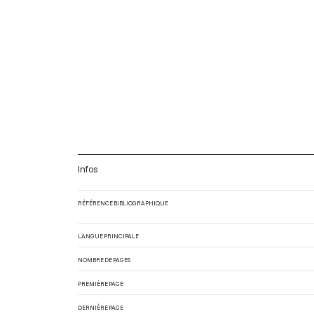
Infos
RÉFÉRENCE BIBLIOGRAPHIQUE
LANGUE PRINCIPALE
NOMBRE DE PAGES
PREMIÈRE PAGE
DERNIÈRE PAGE