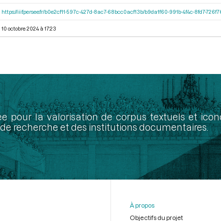
https://iiif.persee.fr/b0e2cf11-597c-427d-8ac7-68bcc0acf13b/b9da1f60-991b-4f4c-8fd7-726
10 octobre 2024 à 17:23
ée pour la valorisation de corpus textuels et ic
de recherche et des institutions documentaires.
À propos
Objectifs du projet