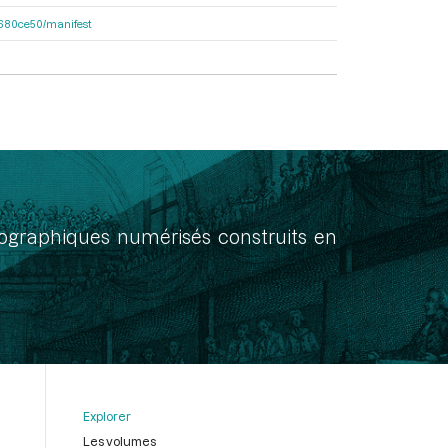
f7680ce50/manifest
onographiques numérisés construits en
Explorer
Les volumes