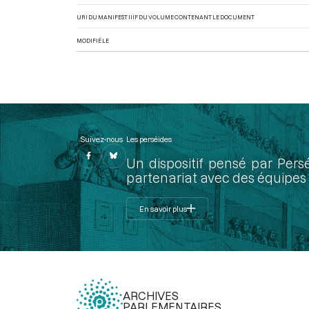
URI DU MANIFEST IIIF DU VOLUME CONTENANT LE DOCUMENT
MODIFIÉ LE
Suivez-nous
Les perséides
Un dispositif pensé par Pers
partenariat avec des équipes 
En savoir plus
ARCHIVES
PARLEMENTAIRES