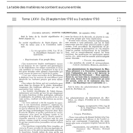
La table des matières ne contient aucune entrée.
V
Tome LXXV - Du 23 septembre 1793 au 3 octobre 1793
i
s
u
a
l
i
s
e
u
r
M
i
r
a
d
o
r