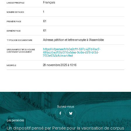
Français
LANGUE PRINCIPALE
1
NOMBRE DE PAGES
61
PREMIÈRE PAGE
61
DERNIÈRE PAGE
Adresse, pétition et lettre envoyée à l’Assemblée
TYPOLOGIE DOCUMENTAIRE
https://iiif.persee.fr/b0e2cf11-597c-427d-8ac7-
URI DU MANIFEST IIIF DU VOLUME
CONTENANT LE DOCUMENT
68bcc0acf13b/376a5dee-9c6e-4578-b13d-
7f33e6745cfc/manifest
28 novembre 2025 à 10:16
MODIFIÉ LE
Suivez-nous
Les perséides
Un dispositif pensé par Persée pour la valorisation de corpus