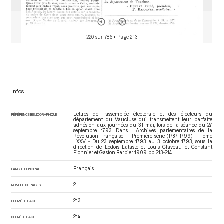
220 sur 786
• Page 213
Infos
Lettres de l'assemblée électorale et des électeurs du
RÉFÉRENCE BIBLIOGRAPHIQUE
département du Vaucluse qui transmettent leur parfaite
adhésion aux journées du 31 mai, lors de la séance du 27
septembre 1793. Dans : Archives parlementaires de la
Révolution Française — Première série (1787-1799) — Tome
LXXV - Du 23 septembre 1793 au 3 octobre 1793
, sous la
direction de Lodoïs Lataste et Louis Claveau et Constant
Pionnier et Gaston Barbier. 1909. pp. 213-214.
Français
LANGUE PRINCIPALE
2
NOMBRE DE PAGES
213
PREMIÈRE PAGE
214
DERNIÈRE PAGE