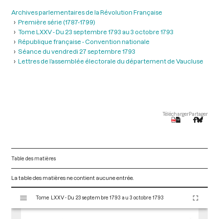
Archives parlementaires de la Révolution Française
Première série (1787-1799)
Tome LXXV - Du 23 septembre 1793 au 3 octobre 1793
République française - Convention nationale
Séance du vendredi 27 septembre 1793
Lettres de l’assemblée électorale du département de Vaucluse
Télécharger
Partager
Table des matières
La table des matières ne contient aucune entrée.
V
Tome LXXV - Du 23 septembre 1793 au 3 octobre 1793
i
s