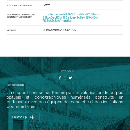
Lettre
TYPOLOGIE DOCUMENTAIRE
https://iiif.persee.fr/b0e2cf11-597c-427d-8ac7-
URI DU MANIFEST IIIF DU VOLUME
CONTENANT LE DOCUMENT
68bcc0acf13b/376a5dee-9c6e-4578-b13d-
7f33e6745cfc/manifest
28 novembre 2025 à 10:25
MODIFIÉ LE
Suivez-nous
Les perséides
Un dispositif pensé par Persée pour la valorisation de corpus
textuels et iconographiques numérisés construits en
partenariat avec des équipes de recherche et des institutions
documentaires.
En savoir plus