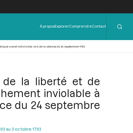
Rechercher
Menu
À propos
Explorer
Comprendre
Contact
de
l'en-
tête
blique une et indivisible, lors de la séance du 24 septembre 1793
 de la liberté et de
chement inviolable à
éance du 24 septembre
93 au 3 octobre 1793