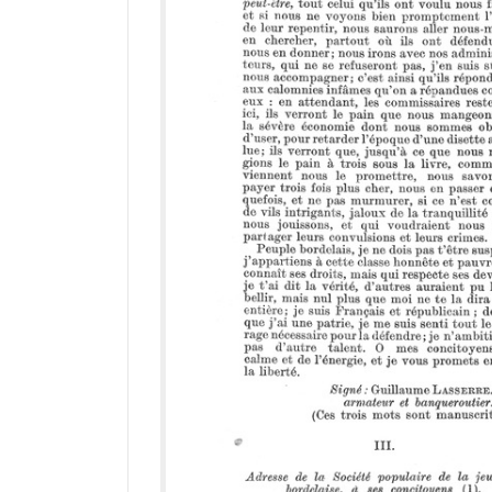
r
a
d
o
r