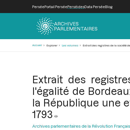
Persée
Portail Persée
Perséides
Data Persée
Blog
ARCHIVES
PARLEMENTAIRES
Fil
Accueil
Explorer
Les volumes
Extrait des registres de la société d
d'Ariane
Extrait des registr
l'égalité de Bordea
la République une et
1793
Archives parlementaires de la Révolution Françai