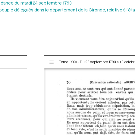
Séance du mardi 24 septembre 1793
uple délégués dans le département de la Gironde, relative à l’état
V
Tome LXXV - Du 23 septembre 1793 au 3 octobr
i
s
u
a
l
i
s
e
u
r
M
i