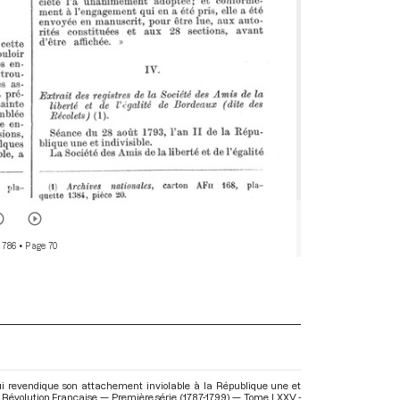
 786
• Page 70
x qui revendique son attachement inviolable à la République une et
la Révolution Française — Première série (1787-1799) — Tome LXXV -