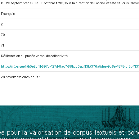
Du 23 septembre 1793 au 3 octobre 1793
, sous la direction de Lodoïs Lataste et Louis Clav
Français
2
70
71
Délibération ou procès verbal de collectivité
https://iiif.persee.fr/b0e2cf11-597c-427d-8ac7-68bcc0acf13b/376a5dee-9c6e-4578-b13d-7f
28 novembre 2025 à 10:17
ée pour la valorisation de corpus textuels et ic
de recherche et des institutions documentaires.