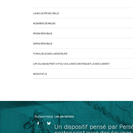
LANGUE PRINCIPALE
NOMBRE DE PAGES
PREMIÈRE PAGE
DERNIÈRE PAGE
TYPOLOGIE DOCUMENTAIRE
URI DU MANIFEST IIIF DU VOLUME CONTENANT LE DOCUMENT
MODIFIÉ LE
Suivez-nous
Les perséides
Un dispositif pensé par Pers
partenariat avec des équipes 