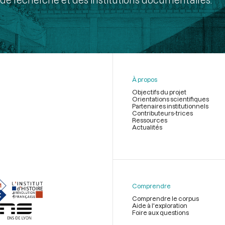
À propos
Objectifs du projet
Orientations scientifiques
Partenaires institutionnels
Contributeurs-trices
Ressources
Actualités
Menu
du
pied
de
Comprendre
page
Comprendre le corpus
Aide à l'exploration
Foire aux questions