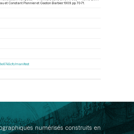
eau et Constant Pionnier et Gaston Barbier. 1909. pp. 70-71.
33e6745cfc/manifest
onographiques numérisés construits en