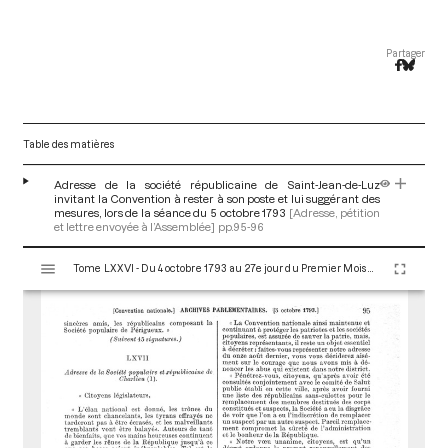
Partager
Table des matières
Adresse de la société républicaine de Saint-Jean-de-Luz
invitant la Convention à rester à son poste et lui suggérant des
mesures, lors de la séance du 5 octobre 1793
[Adresse, pétition
et lettre envoyée à l’Assemblée]
pp.95-96
V
Tome LXXVI - Du 4 octobre 1793 au 27e jour du Premier Mois de l'An II (Vendredi 18 Octobre 1793)
i
s
u
a
l
i
s
e
u
r