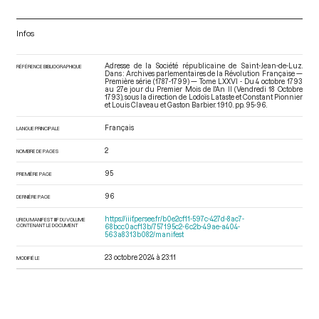
Infos
Adresse de la Société républicaine de Saint-Jean-de-Luz.
RÉFÉRENCE BIBLIOGRAPHIQUE
Dans : Archives parlementaires de la Révolution Française —
Première série (1787-1799) — Tome LXXVI - Du 4 octobre 1793
au 27e jour du Premier Mois de l'An II (Vendredi 18 Octobre
1793)
, sous la direction de Lodoïs Lataste et Constant Pionnier
et Louis Claveau et Gaston Barbier. 1910. pp. 95-96.
Français
LANGUE PRINCIPALE
2
NOMBRE DE PAGES
95
PREMIÈRE PAGE
96
DERNIÈRE PAGE
https://iiif.persee.fr/b0e2cf11-597c-427d-8ac7-
URI DU MANIFEST IIIF DU VOLUME
CONTENANT LE DOCUMENT
68bcc0acf13b/757195c2-6c2b-49ae-a404-
563a8313b082/manifest
23 octobre 2024 à 23:11
MODIFIÉ LE