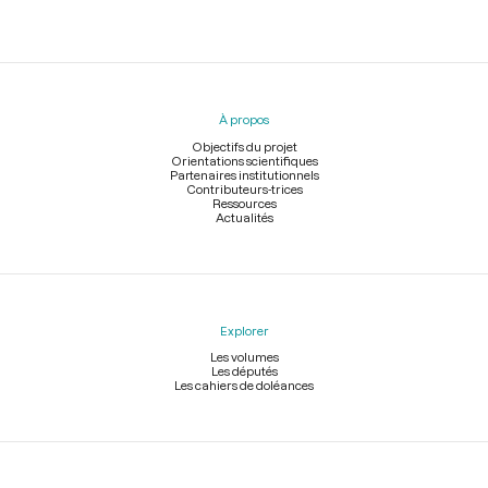
Menu
du
pied
À propos
de
page
Objectifs du projet
Orientations scientifiques
Partenaires institutionnels
Contributeurs-trices
Ressources
Actualités
Explorer
Les volumes
Les députés
Les cahiers de doléances