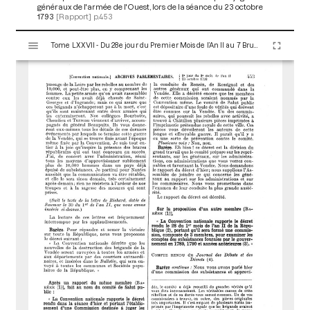
généraux de l'armée de l'Ouest, lors de la séance du 23 octobre
1793
[Rapport]
p.453
V
Tome LXXVII - Du 28e jour du Premier Mois de l’An II au 7 Brumaire an II (19 au 28 Octobre 1793)
i
s
u
a
l
i
s
e
u
r
M
i
r
a
d
o
r