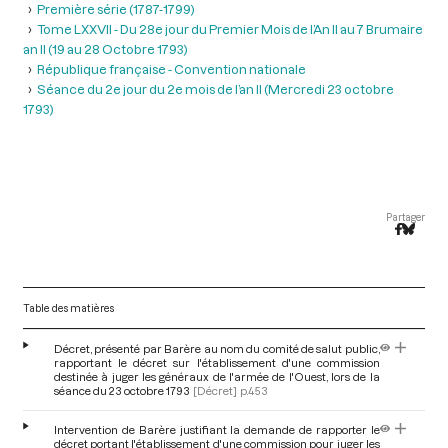
Première série (1787-1799)
Tome LXXVII - Du 28e jour du Premier Mois de l’An II au 7 Brumaire
an II (19 au 28 Octobre 1793)
République française - Convention nationale
Séance du 2e jour du 2e mois de l’an II (Mercredi 23 octobre
1793)
Partager
Table des matières
Décret, présenté par Barère au nom du comité de salut public,
rapportant le décret sur l'établissement d'une commission
destinée à juger les généraux de l'armée de l'Ouest, lors de la
séance du 23 octobre 1793
[Décret]
p.453
Intervention de Barère justifiant la demande de rapporter le
décret portant l'établissement d'une commission pour juger les