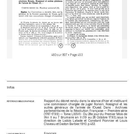
460 sur 807
• Page 453
Infos
Rapport du décret rendu dans la séance d’hier et instituant
RÉFÉRENCE BIBLIOGRAPHIQUE
une commission chargée de juger Ronsin, Rossignol et les
autres généraux de l’armée de l’Ouest. Dans : Archives
parlementaires de la Révolution Française — Première série
(1787-1799) — Tome LXXVII - Du 28e jour du Premier Mois de
l’An II au 7 Brumaire an II (19 au 28 Octobre 1793)
, sous la
direction de Lodoïs Lataste et Constant Pionnier et Louis
Claveau et Gaston Barbier. 1910. p. 453.
Français
LANGUE PRINCIPALE