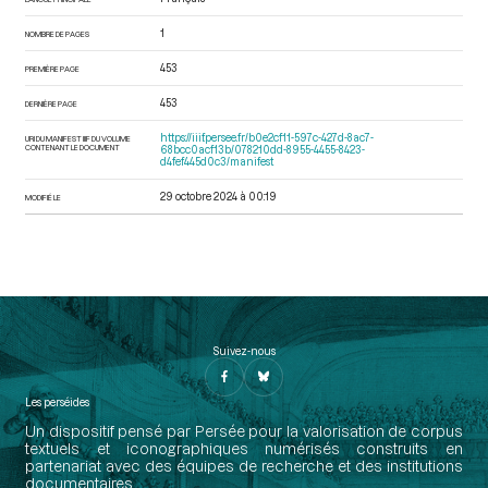
1
NOMBRE DE PAGES
453
PREMIÈRE PAGE
453
DERNIÈRE PAGE
https://iiif.persee.fr/b0e2cf11-597c-427d-8ac7-
URI DU MANIFEST IIIF DU VOLUME
CONTENANT LE DOCUMENT
68bcc0acf13b/078210dd-8955-4455-8423-
d4fef445d0c3/manifest
29 octobre 2024 à 00:19
MODIFIÉ LE
Suivez-nous
Les perséides
Un dispositif pensé par Persée pour la valorisation de corpus
textuels et iconographiques numérisés construits en
partenariat avec des équipes de recherche et des institutions
documentaires.